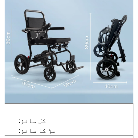
تفصی
کل سائز:
مڑ کا سائز: