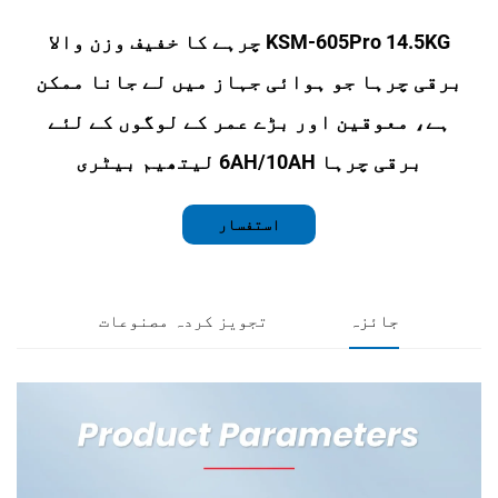
KSM-605Pro 14.5KG چرہے کا خفیف وزن والا
رہا جو ہوائی جہاز میں لے جانا ممکن
عوقین اور بڑے عمر کے لوگوں کے لئے
ہا 6AH/10AH لیتھیم بیٹری
استفسار
جائزہ
تجویز کردہ مصنوعات