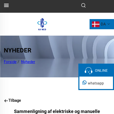
DA
NYHEDER
Forside
/
Nyheder
ONLINE
ONLINE
whatsapp
Tilbage
Sammenligning af elektriske og manuelle