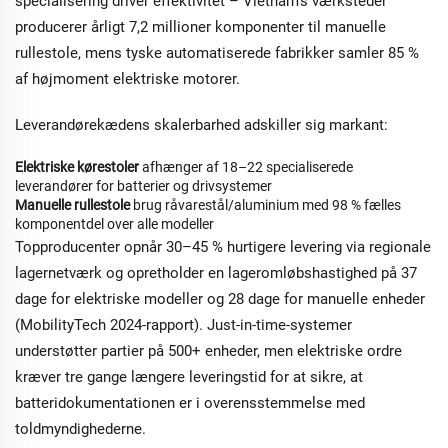
specialisering driver effektivitet – Vietnam's værksteder
producerer årligt 7,2 millioner komponenter til manuelle
rullestole, mens tyske automatiserede fabrikker samler 85 %
af højmoment elektriske motorer.
Leverandørekædens skalerbarhed adskiller sig markant:
Elektriske kørestoler
afhænger af 18–22 specialiserede
leverandører for batterier og drivsystemer
Manuelle rullestole
brug råvarestål/aluminium med 98 % fælles
komponentdel over alle modeller
Topproducenter opnår 30–45 % hurtigere levering via regionale
lagernetværk og opretholder en lageromløbshastighed på 37
dage for elektriske modeller og 28 dage for manuelle enheder
(MobilityTech 2024-rapport). Just-in-time-systemer
understøtter partier på 500+ enheder, men elektriske ordre
kræver tre gange længere leveringstid for at sikre, at
batteridokumentationen er i overensstemmelse med
toldmyndighederne.