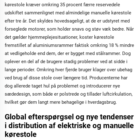
kørestole kræver omkring 35 procent færre reservedele
udskiftet sammenlignet med almindelige manuelle kørestole
efter tre år. Det skyldes hovedsageligt, at de er udstyret med
forseglede motorer, som holder snavs og støv væk bedre. Når
det gælder hjemmeplejesituationer, koster kørestole
fremstillet af aluminiumsrammer faktisk omkring 18 % mindre
at vedligeholde end dem, der er bygget med stålrammer. Dog
oplever en del af de brugere stadig problemer ved at sidde i
lange perioder. Omkring hver fjerde bruger klager over ubehag
ved brug af disse stole over længere tid. Producenterne har
dog allerede taget hul på problemet og introducerer nye
sædedesign, som både er polstrede og tillader luftcirkulation,
hvilket gør dem langt mere behagelige i hverdagsbrug.
Global efterspørgsel og nye tendenser
i distribution af elektriske og manuelle
kørestole