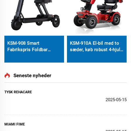
KSM-908 Smart
KSM-910A El-bil med to
Fabrikspris Foldbar
sæder, køb robust 4-hjuls
Mobilitetsscooter For
mobilitetsscooter med
Handikappede Bedst Til
batteridrift for tryg brug
Fashion Style El-scooter
af ældre og handicaprede
Seneste nyheder
For Ældre
TYSK REHACARE
2025-05-15
MIAMI FIME