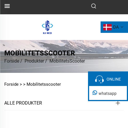
DA
MOBILITETSSCOOTER
Forside
/
Produkter
/
MobilitetsScooter
ONLINE
ONLINE
Forside >
>
Mobilitetsscooter
whatsapp
ALLE PRODUKTER