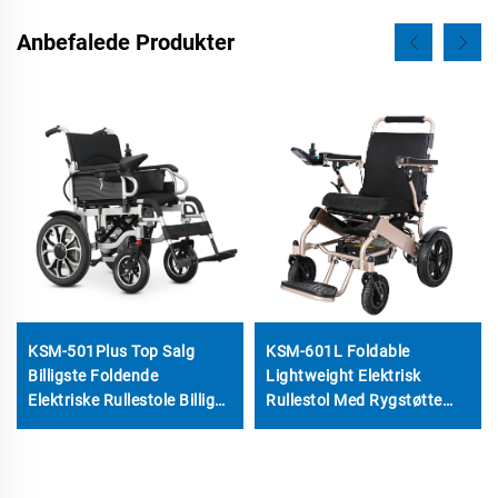
Anbefalede Produkter
KSM-501Plus Top Salg
KSM-601L Foldable
Billigste Foldende
Lightweight Elektrisk
Elektriske Rullestole Billig
Rullestol Med Rygstøtte
Sammenlignende Elektrisk
Reklingefunktion LCD
Rullestol Med 500W
Joystick og Honningcomb
Børstede Motorer
Fast Hjul Motoriserede