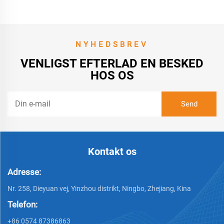
Rullestole FÅ et Tilbud
NYHEDSBREV
VENLIGST EFTERLAD EN BESKED
HOS OS
Kontakt os
Adresse:
Nr. 258, Dieyuan vej, Yinzhou distrikt, Ningbo, Zhejiang, Kina
Telefon:
+86 0574 87386863