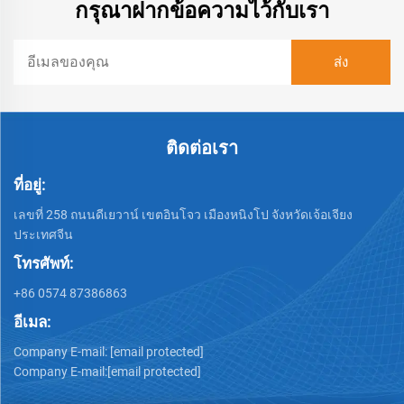
กรุณาฝากข้อความไว้กับเรา
ติดต่อเรา
ที่อยู่:
เลขที่ 258 ถนนดีเยวาน์ เขตอินโจว เมืองหนิงโป จังหวัดเจ้อเจียง
ประเทศจีน
โทรศัพท์:
+86 0574 87386863
อีเมล:
Company E-mail:
[email protected]
Company E-mail:
[email protected]