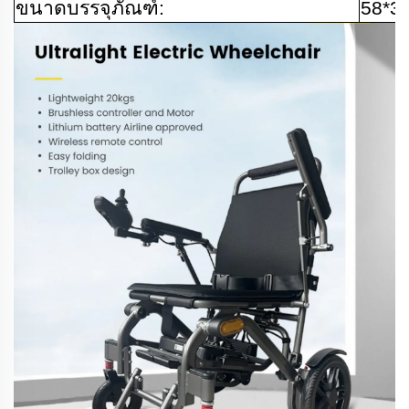
ขนาดบรรจุภัณฑ์:
58*3