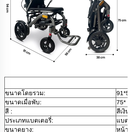
ขนาดโดยรวม:
91*5
ขนาดเมื่อพับ:
75* 5
สี :
สีเงิ
ประเภทแบตเตอรี่:
แบตเต
ขนาดยาง:
หน้า 