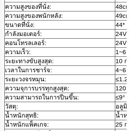
ความสูงของที่นั่ง:
48cm
ความสูงของพนักหลัง:
49cm
ขนาดที่นั่ง:
44* 
กำลังมอเตอร์:
24V /
คอนโทรลเลอร์:
24V /
ความเร็ว:
1~6 ก
ระยะทางขับสูงสุด:
10 กม
เวลาในการชาร์จ:
4~6 ช
ระยะวงจรหมุน:
≤1.2ม
ความจุการบรรทุกสูงสุด:
120 ก
ความสามารถในการปีนขึ้น:
≤9°
วัสดุ:
อลูมิ
น้ำหนักสุทธิ:
น้ำหน
น้ำหนักแพ็คเกจ:
25 กก