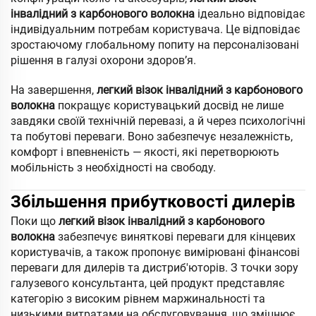
інвалідний з карбонового волокна
ідеально відповідає
індивідуальним потребам користувача. Це відповідає
зростаючому глобальному попиту на персоналізовані
рішення в галузі охорони здоров’я.
На завершення,
легкий візок інвалідний з карбонового
волокна
покращує користувацький досвід не лише
завдяки своїй технічній перевазі, а й через психологічні
та побутові переваги. Воно забезпечує незалежність,
комфорт і впевненість — якості, які перетворюють
мобільність з необхідності на свободу.
Збільшення прибутковості дилерів
Поки що
легкий візок інвалідний з карбонового
волокна
забезпечує виняткові переваги для кінцевих
користувачів, а також пропонує вимірювані фінансові
переваги для дилерів та дистриб'юторів. З точки зору
галузевого консультанта, цей продукт представляє
категорію з високим рівнем маржинальності та
низькими витратами на обслуговування, що зміцнює