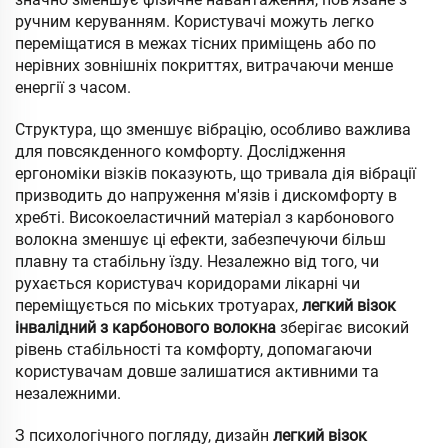
ручним керуванням. Користувачі можуть легко
переміщатися в межах тісних приміщень або по
нерівних зовнішніх покриттях, витрачаючи менше
енергії з часом.
Структура, що зменшує вібрацію, особливо важлива
для повсякденного комфорту. Дослідження
ергономіки візків показують, що тривала дія вібрації
призводить до напруження м'язів і дискомфорту в
хребті. Високоеластичний матеріал з карбонового
волокна зменшує ці ефекти, забезпечуючи більш
плавну та стабільну їзду. Незалежно від того, чи
рухається користувач коридорами лікарні чи
переміщується по міських тротуарах,
легкий візок
інвалідний з карбонового волокна
зберігає високий
рівень стабільності та комфорту, допомагаючи
користувачам довше залишатися активними та
незалежними.
З психологічного погляду, дизайн
легкий візок