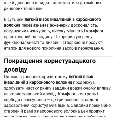
але й дозволяє швидко адаптуватися до змінних
ринкових тенденцій.
В суті, цей
легкий візок інвалідний з карбонового
волокна
перевизначає інженерну досконалість,
поєднуючи низьку вагу, високу міцність і комфорт,
орієнтований на людину. Це прорив уперед у
функціональності та дизайні, створюючи продукт-
еталон для нового покоління засобів пересування.
Покращення користувацького
досвіду
Однією з головних причин, чому
легкий візок
інвалідний з карбонового волокна
продовжує
здобувати частку ринку завдяки вражаючому впливу
на користувацький досвід. Комфорт, контроль і
свобода пересування — це три основні складові
задоволення користувачів візків. Завдяки прецизійно
створеній рамі з карбонового волокна цей продукт
значно зменшує фізичне навантаження, пов'язане з