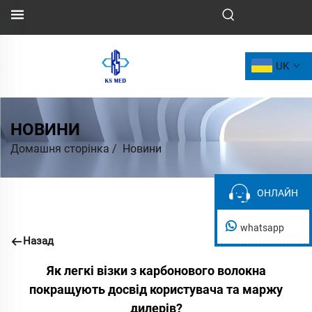
UK
НОВИНИ
Домашня сторінка
/
Новини
ОНЛАЙН
ОНЛАЙН
whatsapp
Назад
Як легкі візки з карбонового волокна
покращують досвід користувача та маржу
дилерів?