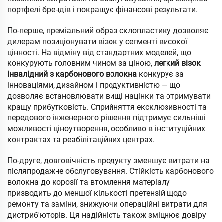
портфелі брендів і покращує фінансові результати.
По-перше, преміальний образ склопластику дозволяє
дилерам позиціонувати візок у сегменті високої
цінності. На відміну від стандартних моделей, що
конкурують головним чином за ціною,
легкий візок
інвалідний з карбонового волокна
конкурує за
інноваціями, дизайном і продуктивністю — що
дозволяє встановлювати вищі націнки та отримувати
кращу прибутковість. Сприйняття ексклюзивності та
передового інженерного рішення підтримує сильніші
можливості ціноутворення, особливо в інституційних
контрактах та реабілітаційних центрах.
По-друге, довговічність продукту зменшує витрати на
післяпродажне обслуговування. Стійкість карбонового
волокна до корозії та втомлення матеріалу
призводить до меншої кількості претензій щодо
ремонту та заміни, знижуючи операційні витрати для
дистриб'юторів. Ця надійність також зміцнює довіру