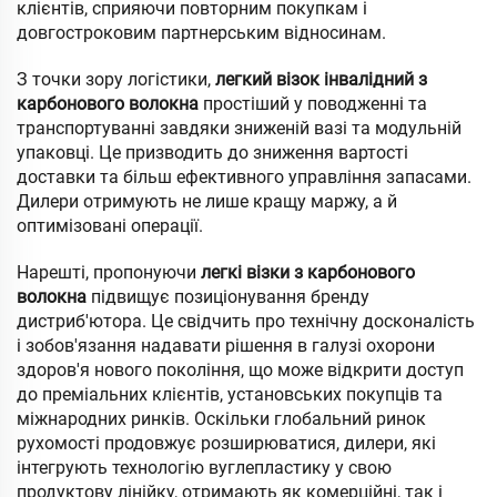
клієнтів, сприяючи повторним покупкам і
довгостроковим партнерським відносинам.
З точки зору логістики,
легкий візок інвалідний з
карбонового волокна
простіший у поводженні та
транспортуванні завдяки зниженій вазі та модульній
упаковці. Це призводить до зниження вартості
доставки та більш ефективного управління запасами.
Дилери отримують не лише кращу маржу, а й
оптимізовані операції.
Нарешті, пропонуючи
легкі візки з карбонового
волокна
підвищує позиціонування бренду
дистриб'ютора. Це свідчить про технічну досконалість
і зобов'язання надавати рішення в галузі охорони
здоров'я нового покоління, що може відкрити доступ
до преміальних клієнтів, установських покупців та
міжнародних ринків. Оскільки глобальний ринок
рухомості продовжує розширюватися, дилери, які
інтегрують технологію вуглепластику у свою
продуктову лінійку, отримають як комерційні, так і