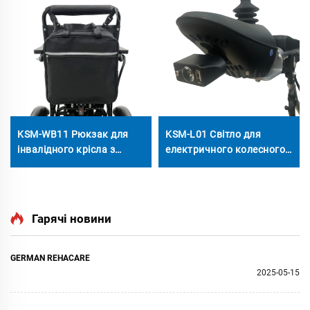
KSM-WB11 Рюкзак для
KSM-L01 Світло для
інвалідного крісла з
електричного колесного
великим кармом для
стільця з USB портом EBS
зберігання, аксесуар для
пластик 3-пин XLR голова
інвалідних крісел з
USB зарядка Змінний кут
великою ємністю для
LED освітлення контролер
Гарячі новини
дорослих та пенсіонерів
GERMAN REHACARE
2025-05-15