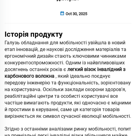
Oct 30, 2025
Історія продукту
Галузь обладнання для мобільності увійшла в новий
етап інновацій, де наукові дослідження матеріалів та
ергономічний дизайн стають ключовими чинниками
конкурентоспроможності. Одним із найвпливовіших
досягнень останніх років є
легкий візок інвалідний з
карбонового волокна
, який ідеально поєднує
передову інженерію та функціональність, зорієнтовану
на користувача. Оскільки заклади охорони здоров'я,
реабілітаційні центри та особисті користувачі все
частіше вимагають продукти, які одночасно є міцними
й простими в керуванні, саме ця категорія товарів
вирізняється як символ сучасної еволюції мобільності.
Згідно з останніми аналізами ринку мобільності, попит
на преміальні легкі інвалідні візки збільшився майже