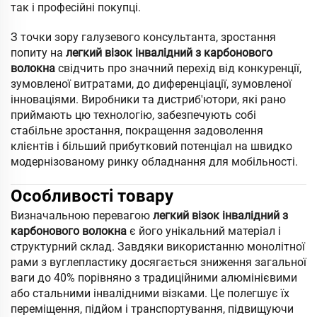
так і професійні покупці.
З точки зору галузевого консультанта, зростання
попиту на
легкий візок інвалідний з карбонового
волокна
свідчить про значний перехід від конкуренції,
зумовленої витратами, до диференціації, зумовленої
інноваціями. Виробники та дистриб'ютори, які рано
приймають цю технологію, забезпечують собі
стабільне зростання, покращення задоволення
клієнтів і більший прибутковий потенціал на швидко
модернізованому ринку обладнання для мобільності.
Особливості товару
Визначальною перевагою
легкий візок інвалідний з
карбонового волокна
є його унікальний матеріал і
структурний склад. Завдяки використанню монолітної
рами з вуглепластику досягається зниження загальної
ваги до 40% порівняно з традиційними алюмінієвими
або стальними інвалідними візками. Це полегшує їх
переміщення, підйом і транспортування, підвищуючи