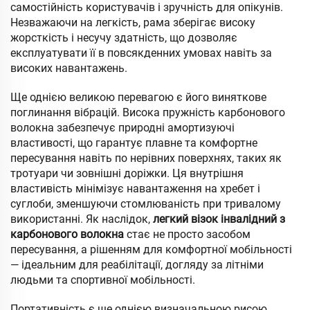
самостійність користувачів і зручність для опікунів.
Незважаючи на легкість, рама зберігає високу
жорсткість і несучу здатність, що дозволяє
експлуатувати її в повсякденних умовах навіть за
високих навантажень.
Ще однією великою перевагою є його виняткове
поглинання вібрацій. Висока пружність карбонового
волокна забезпечує природні амортизуючі
властивості, що гарантує плавне та комфортне
пересування навіть по нерівних поверхнях, таких як
тротуари чи зовнішні доріжки. Ця внутрішня
властивість мінімізує навантаження на хребет і
суглоби, зменшуючи стомлюваність при тривалому
використанні. Як наслідок,
легкий візок інвалідний з
карбонового волокна
стає не просто засобом
пересування, а рішенням для комфортної мобільності
— ідеальним для реабілітації, догляду за літніми
людьми та спортивної мобільності.
Портативність є ще однією визначальною рисою.