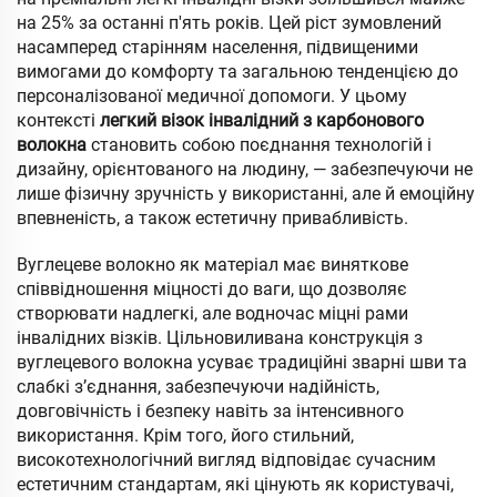
на 25% за останні п'ять років. Цей ріст зумовлений
насамперед старінням населення, підвищеними
вимогами до комфорту та загальною тенденцією до
персоналізованої медичної допомоги. У цьому
контексті
легкий візок інвалідний з карбонового
волокна
становить собою поєднання технологій і
дизайну, орієнтованого на людину, — забезпечуючи не
лише фізичну зручність у використанні, але й емоційну
впевненість, а також естетичну привабливість.
Вуглецеве волокно як матеріал має виняткове
співвідношення міцності до ваги, що дозволяє
створювати надлегкі, але водночас міцні рами
інвалідних візків. Цільновиливана конструкція з
вуглецевого волокна усуває традиційні зварні шви та
слабкі з’єднання, забезпечуючи надійність,
довговічність і безпеку навіть за інтенсивного
використання. Крім того, його стильний,
високотехнологічний вигляд відповідає сучасним
естетичним стандартам, які цінують як користувачі,