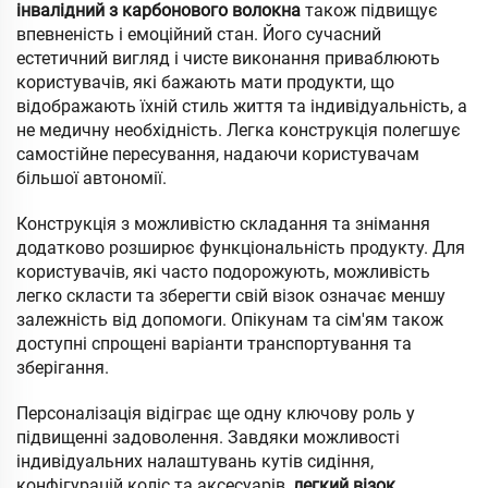
інвалідний з карбонового волокна
також підвищує
впевненість і емоційний стан. Його сучасний
естетичний вигляд і чисте виконання приваблюють
користувачів, які бажають мати продукти, що
відображають їхній стиль життя та індивідуальність, а
не медичну необхідність. Легка конструкція полегшує
самостійне пересування, надаючи користувачам
більшої автономії.
Конструкція з можливістю складання та знімання
додатково розширює функціональність продукту. Для
користувачів, які часто подорожують, можливість
легко скласти та зберегти свій візок означає меншу
залежність від допомоги. Опікунам та сім'ям також
доступні спрощені варіанти транспортування та
зберігання.
Персоналізація відіграє ще одну ключову роль у
підвищенні задоволення. Завдяки можливості
індивідуальних налаштувань кутів сидіння,
конфігурацій коліс та аксесуарів,
легкий візок