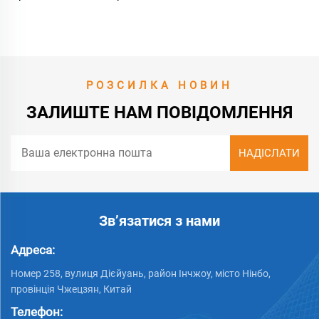
для інвалідних крісел за
розумну ціну, виготовлена
в Китаї, легка у переносці
та міцна
РОЗСИЛКА НОВИН
ЗАЛИШТЕ НАМ ПОВІДОМЛЕННЯ
Зв’язатися з нами
Адреса:
Номер 258, вулиця Дієйуань, район Інчжоу, місто Нінбо,
провінція Чжецзян, Китай
Телефон: