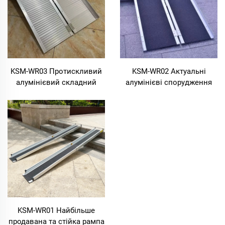
KSM-WR03 Протискливий
KSM-WR02 Актуальні
алумінієвий складний
алумінієві спорудження
пандус для інвалідних
згиналих літкових рамп
крісел, виготовлений на
для інвалідних крісел,
замовлення в заводі,
скутерів та мотоциклів
портативний пандус для
інвалідних скутерів
KSM-WR01 Найбільше
продавана та стійка рампа