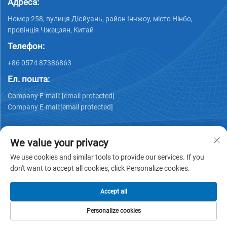
Адреса:
Номер 258, вулиця Дієйуань, район Інчжоу, місто Нінбо,
провінція Чжецзян, Китай
Телефон:
+86 0574 87386863
Ел. пошта:
Company E-mail:
[email protected]
Company E-mail:
[email protected]
We value your privacy
We use cookies and similar tools to provide our services. If you
don't want to accept all cookies, click Personalize cookies.
Авторське право © 2025 Ningbo Ks Medical Tech Co., Ltd.
всі права захищені -
Політика конфіденційності
Accept all
Personalize cookies
ДОМАШНЯ
ПРОДУКТИ
ЕЛЕКТРОННА
ТЕЛЕФОН