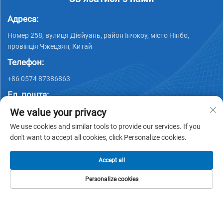
Адреса:
Номер 258, вулиця Дієйуань, район Інчжоу, місто Нінбо,
провінція Чжецзян, Китай
Телефон:
+86 0574 87386863
Ел. пошта:
We value your privacy
Company E-mail:
[email protected]
Company E-mail:
[email protected]
We use cookies and similar tools to provide our services. If you
don't want to accept all cookies, click Personalize cookies.
Accept all
Personalize cookies
Авторське право © 2025 Ningbo Ks Medical Tech Co., Ltd.
ДОМАШНЯ
ПРОДУКТИ
ЕЛЕКТРОННА
ТЕЛЕФОН
всі права захищені -
Політика конфіденційності
СТОРІНКА
ПОШТА