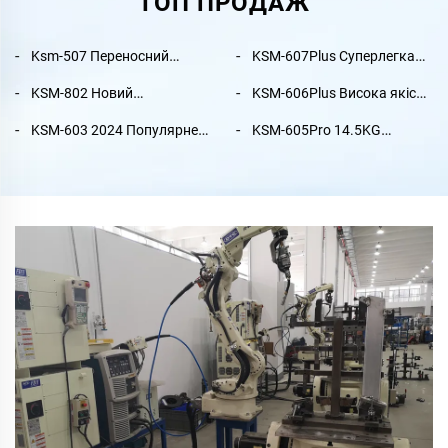
ТОП ПРОДАЖ
Ksm-507 Переносний
KSM-607Plus Суперлегка
Складний Легкий Колесник
складна люксова
KSM-802 Новий
KSM-606Plus Висока якість
з Вуглецевого Волокна з
карбонова електрична
ультралегкий
найбільш великий сидіння
Безщітковим Мотором
інвалідна коляка з
KSM-603 2024 Популярне
KSM-605Pro 14.5KG
вуглеґрафітний
згинале електричне
200W для Подорожей
батареєю на 12AH і 20AH
висока якість згинале
Колесниця Легка
розкотувальний ходочок
інвалідне крісло з
для людей з обмеженими
дешеве електричне
Електрична Колесниця,
Вуглеґрафітний матеріал
моторами 24V 350W * 2
можливостями
інвалідне крісло
Приймає Літак, Для
Переносний ходочок для
портативне потужне легке
Інвалідів та Старших
пожилого віку
електричне інвалідне
Електрична Колесниця
крісло
Акумулятор на Літій
Батареї 6AH/10AH