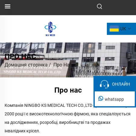
UK
ПРО НАС
Домашня сторінка
/
Про Нас
ОНЛАЙН
ОНЛАЙН
Про нас
whatsapp
Компанія NINGBO KS MEDICAL TECH CO.,LTD була заснована у
2000 році і є високотехнологічною фірмою, яка спеціалізується
на дослідженнях, розробці, виробництві та продажах
інвалідних крісел.