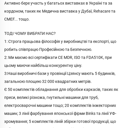
Активно бере участь у багатьох виставках в Україні та за
кордоном, таких як Медична виставка у Дубаї, Rehacare та
CMEF... тощо.
ТОДІ ЧОМУ ВИБРАТИ НАС?
1: Строга працьова філософія у виробництві та експорті, що
робить співпрацю Професійною та Безпечною.
2: Ми маємо всі сертифікати CE MDR, ISO та FDA510K, при
цьому маючи найбільш конкурентну ціну.
3:Наші виробничі бази у провінції Цзянсу мають 5 будинків,
загальною площею 32 000 квадратних метрів.
Є 50 комплектів обладнання для обробки каркасів, таких як
преси, великі різножа, гнутильні машини для труб,
електросварочні машини тощо; 20 комплектів інжекторних
машин; 3 лінії фарбування японської фірми Binks та лінії УФ-
хромування; 5 комплектів ліній збірки готової продукції, що