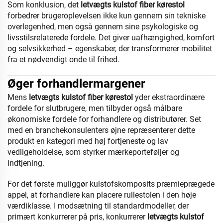
Som konklusion, det
letvægts kulstof fiber kørestol
forbedrer brugeroplevelsen ikke kun gennem sin tekniske
overlegenhed, men også gennem sine psykologiske og
livsstilsrelaterede fordele. Det giver uafhængighed, komfort
og selvsikkerhed – egenskaber, der transformerer mobilitet
fra et nødvendigt onde til frihed.
Øger forhandlermargener
Mens
letvægts kulstof fiber kørestol
yder ekstraordinære
fordele for slutbrugere, men tilbyder også målbare
økonomiske fordele for forhandlere og distributører. Set
med en branchekonsulenters øjne repræsenterer dette
produkt en kategori med høj fortjeneste og lav
vedligeholdelse, som styrker mærkeporteføljer og
indtjening.
For det første muliggør kulstofskomposits præmieprægede
appel, at forhandlere kan placere rullestolen i den høje
værdiklasse. I modsætning til standardmodeller, der
primært konkurrerer på pris, konkurrerer
letvægts kulstof