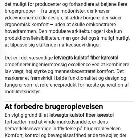
det muligt for producenter og forhandlere at betjene flere
brugergrupper – fra unge motionister, der kræver
ydeevneorienterede design, til ældre borgere, der søger
ergonomisk komfort – uden at skulle omkonstruere
hovedrammen. Den modulære arkitektur øger ikke kun
produktionsfleksibiliteten, men gør det også muligt hurtigt
at tilpasse sig skiftende markedsudviklinger.
Det er i det væsentlige
letvægts kulstof fiber kørestol
omdefinerer ingeniørmæssig excellence ved at kombinere
lav vægt, høj styrke og menneskecentreret komfort. Det
markerer et fremskridt i både funktionalitet og design og
fungerer som et referenceprodukt for næste generation af
mobilitetsudstyr.
At forbedre brugeroplevelsen
En vigtig grund til at
letvægts kulstof fiber kørestol
fortsætter med at vinde markedsandele, er dens
bemærkelsesværdige indflydelse på brugeroplevelsen.
Komfort, kontrol og bevægelsesfrihed er de tre søjler, der