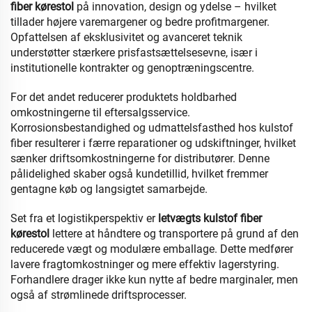
fiber kørestol
på innovation, design og ydelse – hvilket
tillader højere varemargener og bedre profitmargener.
Opfattelsen af eksklusivitet og avanceret teknik
understøtter stærkere prisfastsættelsesevne, især i
institutionelle kontrakter og genoptræningscentre.
For det andet reducerer produktets holdbarhed
omkostningerne til eftersalgsservice.
Korrosionsbestandighed og udmattelsfasthed hos kulstof
fiber resulterer i færre reparationer og udskiftninger, hvilket
sænker driftsomkostningerne for distributører. Denne
pålidelighed skaber også kundetillid, hvilket fremmer
gentagne køb og langsigtet samarbejde.
Set fra et logistikperspektiv er
letvægts kulstof fiber
kørestol
lettere at håndtere og transportere på grund af den
reducerede vægt og modulære emballage. Dette medfører
lavere fragtomkostninger og mere effektiv lagerstyring.
Forhandlere drager ikke kun nytte af bedre marginaler, men
også af strømlinede driftsprocesser.