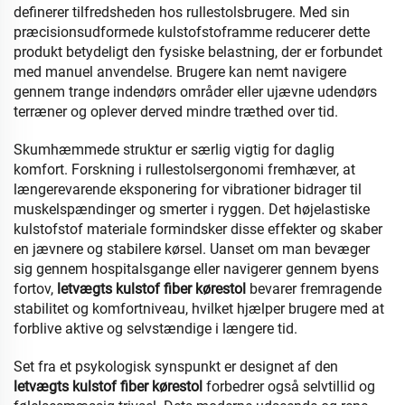
definerer tilfredsheden hos rullestolsbrugere. Med sin
præcisionsudformede kulstofstoframme reducerer dette
produkt betydeligt den fysiske belastning, der er forbundet
med manuel anvendelse. Brugere kan nemt navigere
gennem trange indendørs områder eller ujævne udendørs
terræner og oplever derved mindre træthed over tid.
Skumhæmmede struktur er særlig vigtig for daglig
komfort. Forskning i rullestolsergonomi fremhæver, at
længerevarende eksponering for vibrationer bidrager til
muskelspændinger og smerter i ryggen. Det højelastiske
kulstofstof materiale formindsker disse effekter og skaber
en jævnere og stabilere kørsel. Uanset om man bevæger
sig gennem hospitalsgange eller navigerer gennem byens
fortov,
letvægts kulstof fiber kørestol
bevarer fremragende
stabilitet og komfortniveau, hvilket hjælper brugere med at
forblive aktive og selvstændige i længere tid.
Set fra et psykologisk synspunkt er designet af den
letvægts kulstof fiber kørestol
forbedrer også selvtillid og