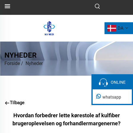
DA
NYHEDER
Forside
/
Nyheder
ONLINE
ONLINE
whatsapp
Tilbage
Hvordan forbedrer lette kørestole af kulfiber
brugeroplevelsen og forhandlermargenerne?