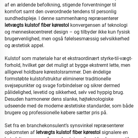
af en ældende befolkning, stigende forventninger til
komfort samt den overordnede tendens til personlig
sundhedspleje. I denne sammenhæng repræsenterer
letvægts kulstof fiber kørestol
konvergensen af teknologi
og menneskecentreret design – og tilbyder ikke kun fysisk
brugervenlighed, men også følelsesmæssig selvsikkerhed
og æstetisk appel.
Kulstof som materiale har et ekstraordinært styrke-til-vægt-
forhold, hvilket gør det muligt at bygge ekstremt lette, men
alligevel holdbare kørestolsrammer. Den éndelige
formstøbte kulstofstruktur eliminerer traditionelle
svejsepunkter og svage forbindelser og sikrer dermed
pålidelighed, levetid og sikkerhed, selv ved hyppig brug.
Desuden harmonerer dens slanke, højteknologiske
udseende med de moderne æstetiske standarder, som både
brugere og professionelle købere sætter pris på.
Set fra en branchekonsulent’s synsvinkel repræsenterer
opkomsten af
letvægts kulstof fiber kørestol
signalere en