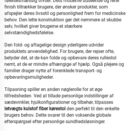
følelsesmæssig trivsel. Dets moderne udseende og rene
finish tiltrækker brugere, der ønsker produkter, som
afspejler deres livsstil og personlighed frem for medicinske
behov. Den lette konstruktion gør det nemmere at skubbe
selv, hvilket giver brugerne et stærkere
selvstændighedsfølelse.
Den fold- og aftagelige design yderligere udvider
produktets anvendelighed. For brugere, der rejser ofte,
betyder det, at de kan folde og opbevare deres rullestol
nemt, at de er mindre afhængige af hjælp. Også plejere og
familier drager nytte af forenklede transport- og
opbevaringsmuligheder.
Tilpasning spiller en anden nøglerolle for at øge
tilfredsheden. Ved at tillade personlige indstillinger af
sædevinkler, hjulkonfigurationer og tilbehør, tilpasses
letvægts kulstof fiber kørestol
den perfekt til den enkelte
brugers behov. Dette svarer til den voksende globale
efterspørgsel efter personlige sundhedsløsninger.