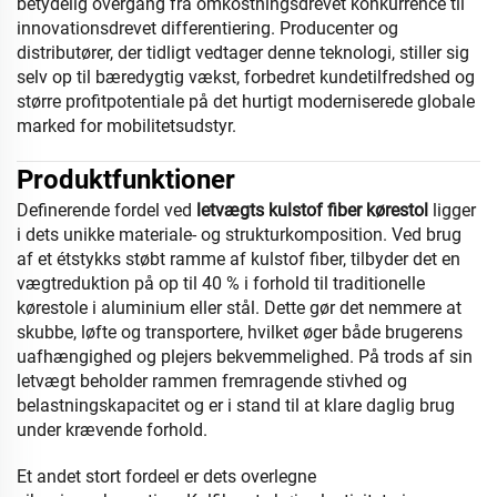
betydelig overgang fra omkostningsdrevet konkurrence til
innovationsdrevet differentiering. Producenter og
distributører, der tidligt vedtager denne teknologi, stiller sig
selv op til bæredygtig vækst, forbedret kundetilfredshed og
større profitpotentiale på det hurtigt moderniserede globale
marked for mobilitetsudstyr.
Produktfunktioner
Definerende fordel ved
letvægts kulstof fiber kørestol
ligger
i dets unikke materiale- og strukturkomposition. Ved brug
af et étstykks støbt ramme af kulstof fiber, tilbyder det en
vægtreduktion på op til 40 % i forhold til traditionelle
kørestole i aluminium eller stål. Dette gør det nemmere at
skubbe, løfte og transportere, hvilket øger både brugerens
uafhængighed og plejers bekvemmelighed. På trods af sin
letvægt beholder rammen fremragende stivhed og
belastningskapacitet og er i stand til at klare daglig brug
under krævende forhold.
Et andet stort fordeel er dets overlegne