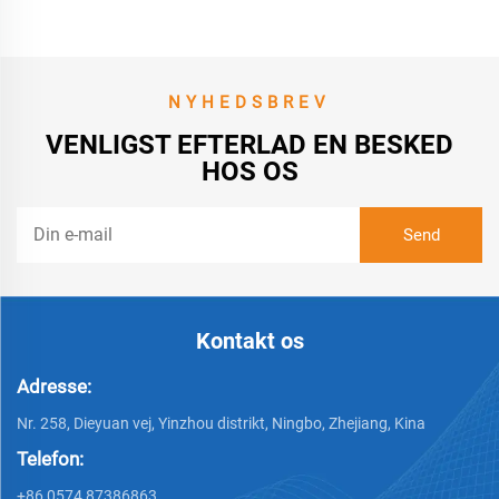
NYHEDSBREV
VENLIGST EFTERLAD EN BESKED
HOS OS
Kontakt os
Adresse:
Nr. 258, Dieyuan vej, Yinzhou distrikt, Ningbo, Zhejiang, Kina
Telefon:
+86 0574 87386863