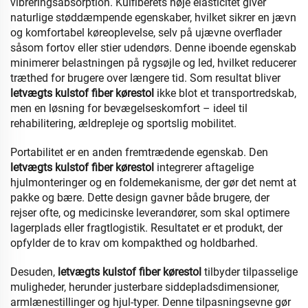
vibreringsabsorption. Kulfiberets høje elasticitet giver
naturlige støddæmpende egenskaber, hvilket sikrer en jævn
og komfortabel køreoplevelse, selv på ujævne overflader
såsom fortov eller stier udendørs. Denne iboende egenskab
minimerer belastningen på rygsøjle og led, hvilket reducerer
træthed for brugere over længere tid. Som resultat bliver
letvægts kulstof fiber kørestol
ikke blot et transportredskab,
men en løsning for bevægelseskomfort – ideel til
rehabilitering, ældrepleje og sportslig mobilitet.
Portabilitet er en anden fremtrædende egenskab. Den
letvægts kulstof fiber kørestol
integrerer aftagelige
hjulmonteringer og en foldemekanisme, der gør det nemt at
pakke og bære. Dette design gavner både brugere, der
rejser ofte, og medicinske leverandører, som skal optimere
lagerplads eller fragtlogistik. Resultatet er et produkt, der
opfylder de to krav om kompakthed og holdbarhed.
Desuden,
letvægts kulstof fiber kørestol
tilbyder tilpasselige
muligheder, herunder justerbare siddepladsdimensioner,
armlænestillinger og hjul-typer. Denne tilpasningsevne gør