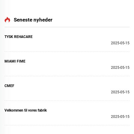
Lagringspose med Stor
USB-oplader Justerbart
Kapacitet Pocket for
vinkel LED
Voksne & Ældre
belysningskontroller
Seneste nyheder
Rullestolsposer
TYSK REHACARE
2025-05-15
MIAMI FIME
2025-05-15
CMEF
2025-05-15
Velkommen til vores fabrik
2025-05-15