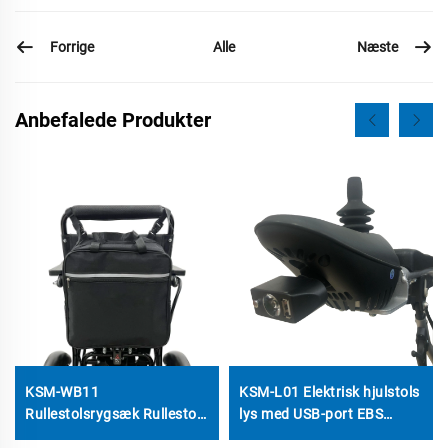
Forrige
Næste
Alle
Anbefalede Produkter
KSM-WB11
KSM-L01 Elektrisk hjulstols
Rullestolsrygsæk Rullestols
lys med USB-port EBS
Tilbehør Pose
Plastic 3-pin XLR hoved