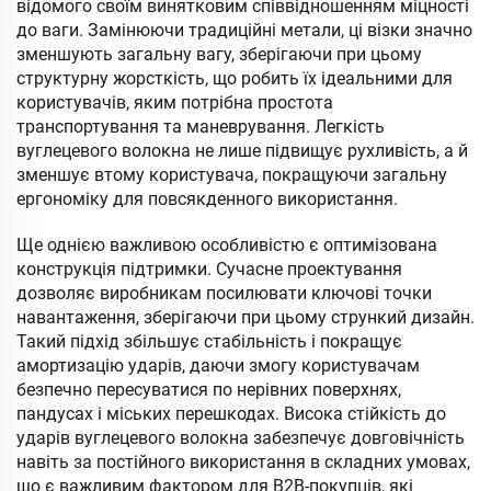
відомого своїм винятковим співвідношенням міцності
до ваги. Замінюючи традиційні метали, ці візки значно
зменшують загальну вагу, зберігаючи при цьому
структурну жорсткість, що робить їх ідеальними для
користувачів, яким потрібна простота
транспортування та маневрування. Легкість
вуглецевого волокна не лише підвищує рухливість, а й
зменшує втому користувача, покращуючи загальну
ергономіку для повсякденного використання.
Ще однією важливою особливістю є оптимізована
конструкція підтримки. Сучасне проектування
дозволяє виробникам посилювати ключові точки
навантаження, зберігаючи при цьому стрункий дизайн.
Такий підхід збільшує стабільність і покращує
амортизацію ударів, даючи змогу користувачам
безпечно пересуватися по нерівних поверхнях,
пандусах і міських перешкодах. Висока стійкість до
ударів вуглецевого волокна забезпечує довговічність
навіть за постійного використання в складних умовах,
що є важливим фактором для B2B-покупців, які