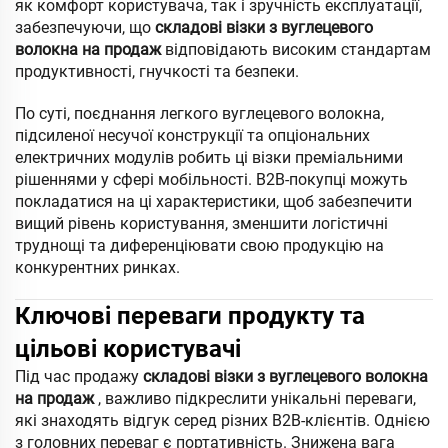
як комфорт користувача, так і зручність експлуатації,
забезпечуючи, що
складові візки з вуглецевого
волокна на продаж
відповідають високим стандартам
продуктивності, гнучкості та безпеки.
По суті, поєднання легкого вуглецевого волокна,
підсиленої несучої конструкції та опціональних
електричних модулів робить ці візки преміальними
рішеннями у сфері мобільності. B2B-покупці можуть
покладатися на ці характеристики, щоб забезпечити
вищий рівень користування, зменшити логістичні
труднощі та диференціювати свою продукцію на
конкурентних ринках.
Ключові переваги продукту та
цільові користувачі
Під час продажу
складові візки з вуглецевого волокна
на продаж
, важливо підкреслити унікальні переваги,
які знаходять відгук серед різних B2B-клієнтів. Однією
з головних переваг є портативність. Знижена вага