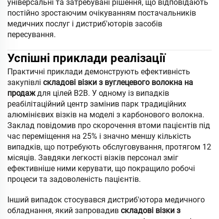
універсальні та затребувані рішення, що відповідають
постійно зростаючим очікуванням постачальників
медичних послуг і дистриб'юторів засобів
пересування.
Успішні приклади реалізації
Практичні приклади демонструють ефективність
закупівлі
складові візки з вуглецевого волокна на
продаж
для цілей B2B. У одному із випадків
реабілітаційний центр замінив парк традиційних
алюмінієвих візків на моделі з карбонового волокна.
Заклад повідомив про скорочення втоми пацієнтів під
час переміщення на 25% і значно меншу кількість
випадків, що потребують обслуговування, протягом 12
місяців. Завдяки легкості візків персонал зміг
ефективніше ними керувати, що покращило робочі
процеси та задоволеність пацієнтів.
Інший випадок стосувався дистриб'ютора медичного
обладнання, який запровадив
складові візки з