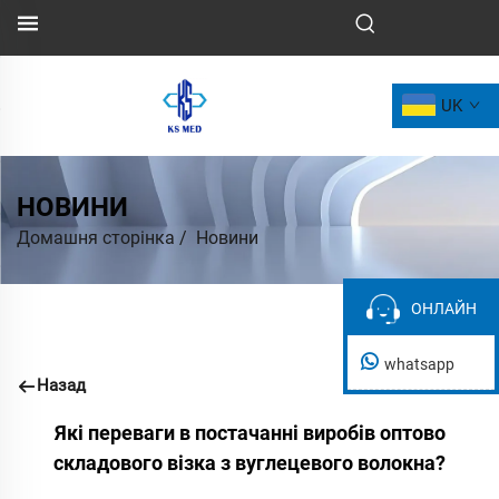
UK
НОВИНИ
Домашня сторінка
/
Новини
ОНЛАЙН
ОНЛАЙН
whatsapp
Назад
Які переваги в постачанні виробів оптово
складового візка з вуглецевого волокна?