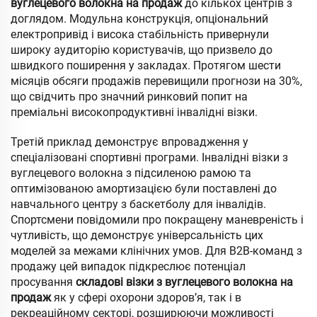
вуглецевого волокна на продаж
до кількох центрів з
доглядом. Модульна конструкція, опціональний
електропривід і висока стабільність привернули
широку аудиторію користувачів, що призвело до
швидкого поширення у закладах. Протягом шести
місяців обсяги продажів перевищили прогнози на 30%,
що свідчить про значний ринковий попит на
преміальні високопродуктивні інвалідні візки.
Третій приклад демонструє впровадження у
спеціалізовані спортивні програми. Інвалідні візки з
вуглецевого волокна з підсиленою рамою та
оптимізованою амортизацією були поставлені до
навчального центру з баскетболу для інвалідів.
Спортсмени повідомили про покращену маневреність і
чутливість, що демонструє універсальність цих
моделей за межами клінічних умов. Для B2B-команд з
продажу цей випадок підкреслює потенціал
просування
складові візки з вуглецевого волокна на
продаж
як у сфері охорони здоров’я, так і в
рекреаційному секторі, розширюючи можливості