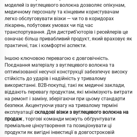
моделей із вуглецевого волокна дозволяє опікунам,
медичному персоналу та кінцевим користувачам
легко обслуговувати візки — чи то в коридорах
лікарень, побутових умовах чи під час
транспортування. Для дистриб'юторів і ресейлерів це
означає більш привабливий продукт, який враховує як
практичні, так і комфортні аспекти.
Іншою ключовою перевагою є довговічність.
Поєднання матеріалу з вуглецевого волокна та
оптимізованої несучої конструкції забезпечує високу
стійкість до ударів і надійність у тривалому
використанні. B2B-покупці, такі як медичні заклади,
віддають перевагу продуктам, які мінімізують витрати
на ремонт і заміну, зберігаючи при цьому стандарти
безпеки. Акцентуючи увагу на тривалому терміні
експлуатації
складові візки з вуглецевого волокна на
продаж
, торгові команди можуть обґрунтувати
преміальне ціноутворення та позиціонувати ці
продукти як вигідні інвестиції в довгостроковій