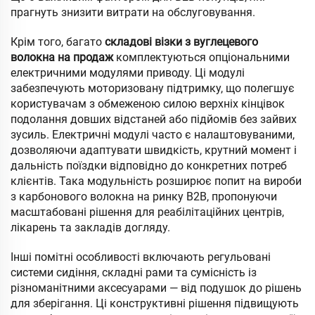
прагнуть знизити витрати на обслуговування.
Крім того, багато
складові візки з вуглецевого
волокна на продаж
комплектуються опціональними
електричними модулями приводу. Ці модулі
забезпечують моторизовану підтримку, що полегшує
користувачам з обмеженою силою верхніх кінцівок
подолання довших відстаней або підйомів без зайвих
зусиль. Електричні модулі часто є налаштовуваними,
дозволяючи адаптувати швидкість, крутний момент і
дальність поїздки відповідно до конкретних потреб
клієнтів. Така модульність розширює попит на вироби
з карбонового волокна на ринку B2B, пропонуючи
масштабовані рішення для реабілітаційних центрів,
лікарень та закладів догляду.
Інші помітні особливості включають регульовані
системи сидіння, складні рами та сумісність із
різноманітними аксесуарами — від подушок до рішень
для зберігання. Ці конструктивні рішення підвищують