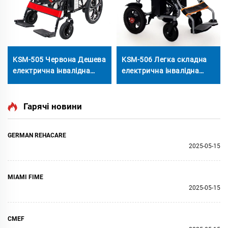
KSM-505 Червона Дешева
KSM-506 Легка складна
електрична інвалідна
електрична інвалідна
колесниця для пожилого
колесниця складне
люду складна 500в
подорожнє крісло з більш
щітковий мотор
низькою ціною
Гарячі новини
електрична інвалідна
колесниця
GERMAN REHACARE
2025-05-15
MIAMI FIME
2025-05-15
CMEF