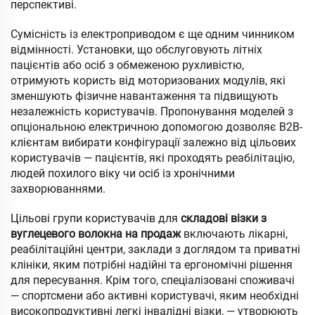
перспективі.
Сумісність із електроприводом є ще одним чинником
відмінності. Установки, що обслуговують літніх
пацієнтів або осіб з обмеженою рухливістю,
отримують користь від моторизованих модулів, які
зменшують фізичне навантаження та підвищують
незалежність користувачів. Пропонування моделей з
опціональною електричною допомогою дозволяє B2B-
клієнтам вибирати конфігурації залежно від цільових
користувачів — пацієнтів, які проходять реабілітацію,
людей похилого віку чи осіб із хронічними
захворюваннями.
Цільові групи користувачів для
складові візки з
вуглецевого волокна на продаж
включають лікарні,
реабілітаційні центри, заклади з доглядом та приватні
клініки, яким потрібні надійні та ергономічні рішення
для пересування. Крім того, спеціалізовані споживачі
— спортсмени або активні користувачі, яким необхідні
високопродуктивні легкі інвалідні візки, — утворюють