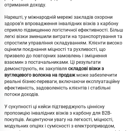
отримання доходу.
Нарешті, у міжнародній мережі закладів охорони
здоров’я впровадження інвалідних візків з карбону
сприяло підвищенню логістичної ефективності. Більш
легкі візки зменшили витрати на транспортування та
спростили управління складуванням. Клієнти високо
оцінили поєднання міцності та рухливості, що
призвело до повторних замовлень і зміцнення
взаємин з постачальниками. Ці результати
демонструють, як закупівля
складові візки з
вуглецевого волокна на продаж
може забезпечити
реальні бізнес-переваги, включаючи експлуатаційну
ефективність, задоволеність клієнтів і стабільні
потоки доходів.
У сукупності ці кейси підтверджують ціннісну
пропозицію інвалідних візків з карбону для B2B-
покупців. Акцентуючи увагу на легкості, міцності,
модульних опціях і сумісності з електроприводом,