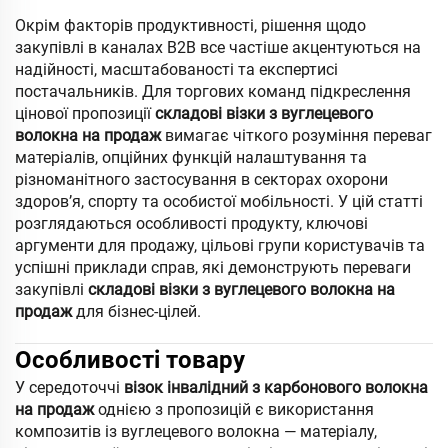
Окрім факторів продуктивності, рішення щодо
закупівлі в каналах B2B все частіше акцентуються на
надійності, масштабованості та експертисі
постачальників. Для торгових команд підкреслення
цінової пропозиції
складові візки з вуглецевого
волокна на продаж
вимагає чіткого розуміння переваг
матеріалів, опційних функцій налаштування та
різноманітного застосування в секторах охорони
здоров’я, спорту та особистої мобільності. У цій статті
розглядаються особливості продукту, ключові
аргументи для продажу, цільові групи користувачів та
успішні приклади справ, які демонструють переваги
закупівлі
складові візки з вуглецевого волокна на
продаж
для бізнес-цілей.
Особливості товару
У середоточчі
візок інвалідний з карбонового волокна
на продаж
однією з пропозицій є використання
композитів із вуглецевого волокна — матеріалу,