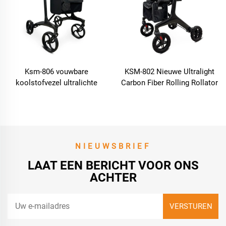
Ksm-806 vouwbare
KSM-802 Nieuwe Ultralight
koolstofvezel ultralichte
Carbon Fiber Rolling Rollator
rollator walker lichtgewicht
Walker Carbon Fiber Material
vouwbare rollende rollator
Draagbare Ouderen Rollator
walker rollator met zitplaats
Walker
en organisator tas
NIEUWSBRIEF
LAAT EEN BERICHT VOOR ONS
ACHTER