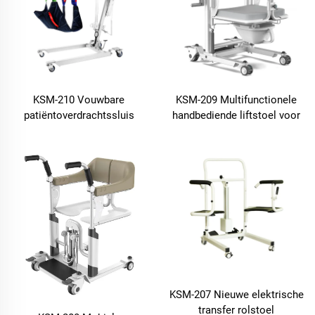
KSM-210 Vouwbare
KSM-209 Multifunctionele
patiëntoverdrachtssluis
handbediende liftstoel voor
Elektrisch zit tot staan lift
patiënten met toiletbank,
Elektrische hefinstallatie
waterdichte douche stoel
Gemotoriseerd IJzer of
aluminiumlegering
KSM-207 Nieuwe elektrische
transfer rolstoel