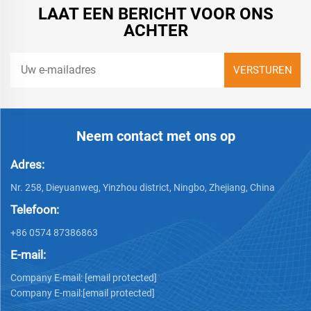
LAAT EEN BERICHT VOOR ONS
ACHTER
Neem contact met ons op
Adres:
Nr. 258, Dieyuanweg, Yinzhou district, Ningbo, Zhejiang, China
Telefoon:
+86 0574 87386863
E-mail:
Company E-mail:
[email protected]
Company E-mail:
[email protected]