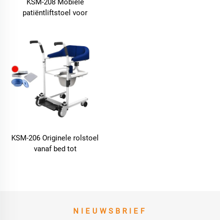
KSM-208 Mobiele
verpleegstoel met motorisch
patiëntliftstoel voor
toiletbankje vloer elektrische
badkamer en toilet,
patiëntlift
verpleeghuis ziekenhuis
elektrische patiëntlift
KSM-206 Originele rolstoel
vanaf bed tot
overbrengingsstoel,
toiletbank rolstoel
handbediend patiënt-
overbrengingsliftstoel
NIEUWSBRIEF