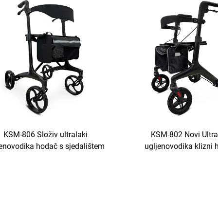
KSM-806 Složiv ultralaki
KSM-802 Novi Ultra
jenovodika hodač s sjedalištem
ugljenovodika klizni
rganizatorskom torbicom lagani
ugljenovodika materijal 
složivi klizni hodač
stariji hodač