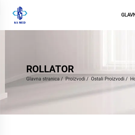
GLAV
ROLLATOR
Glavna stranica
/
Proizvodi
/
Ostali Proizvodi
/
Ho