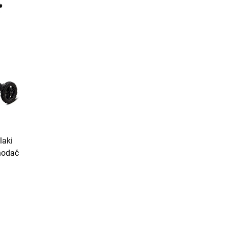
laki
 hodač
prijenosan