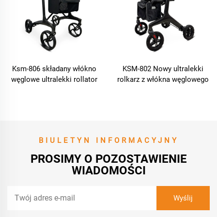
Ksm-806 składany włókno
KSM-802 Nowy ultralekki
węglowe ultralekki rollator
rolkarz z włókna węglowego
walker lekki składany
walkarz z włókna węglowego
rollator walker rollator z
siedzeniem i torbą
organizatora
BIULETYN INFORMACYJNY
PROSIMY O POZOSTAWIENIE
WIADOMOŚCI