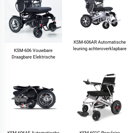
KSM-606AR Automatische
leuning achteroverklapbare
KSM-606 Vouwbare
elektrische rolstoel voor
Draagbare Elektrische
volwassenen, professioneel
Rolstoel Vouwbaar Lichte
gebruik, automatisch
Aluminium Alloy
achteroverklappende power
Afstandsbediening Ligbank
rollators
Rolstoelen voor
Gehandicapten
KSM-606AF Automatische
KSM-601C Populaire