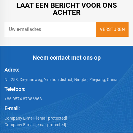
LAAT EEN BERICHT VOOR ONS
ACHTER
Neem contact met ons op
Adres:
Nr. 258, Dieyuanweg, Yinzhou district, Ningbo, Zhejiang, China
Telefoon:
+86 0574 87386863
E-mail:
Company E-mail:
[email protected]
Company E-mail:
[email protected]