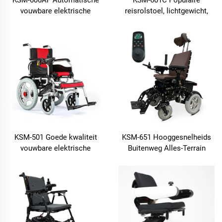
vouwbare elektrische
reisrolstoel, lichtgewicht,
rolstoel, betrouwbare
vouwbaar, elektrische
prestaties voor ouderen en
rolstoel te koop met CE-
gehandicapten, vouwbare
markering en FDA-
power rollators met
goedkeuring
afstandsbediening
KSM-501 Goede kwaliteit
KSM-651 Hooggesnelheids
vouwbare elektrische
Buitenweg Alles-Terrain
rolstoel met 16-inch wielen
Elektrische Rolstoel met
Best verkocht op Amazon
Aluminium Alloy Frame
Voor volwassenen
Zware Verplichting
Gemotoriseerde
Krachtrolstoel