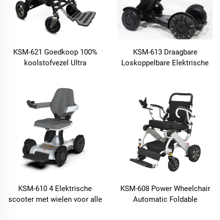
KSM-621 Goedkoop 100%
KSM-613 Draagbare
koolstofvezel Ultra
Loskoppelbare Elektrische
lichtgewicht elektrische
Mobilitesscooter voor
rolstoel opvouwbaar
Gehandicapten Alle Terrains
langeafstands vliegtuigen
Zware Verplichting met
goedgekeurde elektrische
Afstandsbediening
rolstoel
KSM-610 4 Elektrische
KSM-608 Power Wheelchair
scooter met wielen voor alle
Automatic Foldable
terreinen opvouwbare
Lightweight Electric