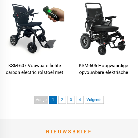
elektrische rolstoel scooters
Wheelchairs Kan op het
voor ouderen
vliegtuig
KSM-607 Vouwbare lichte
KSM-606 Hoogwaardige
carbon electric rolstoel met
opvouwbare elektrische
door
rolstoel met
luchtvaartmaatschappijen
afstandsbediening
goedgekeurde lithium accu
Motorische elektrische
reisrolstoelen
rolstoelen voor ouderen
Vorige
1
2
3
4
Volgende
NIEUWSBRIEF