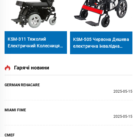
KSM-311 Тяжолий
KSM-505 Червона Дешева
Електричний Колесниця
електрична інвалідна
Для Інвалідів З
колесниця для пожилого
Можливістю Підвищення
люду складна 500в
Вгору І Вниз На
щітковий мотор
Гарячі новини
Електроприводі
електрична інвалідна
колесниця
GERMAN REHACARE
2025-05-15
MIAMI FIME
2025-05-15
CMEF