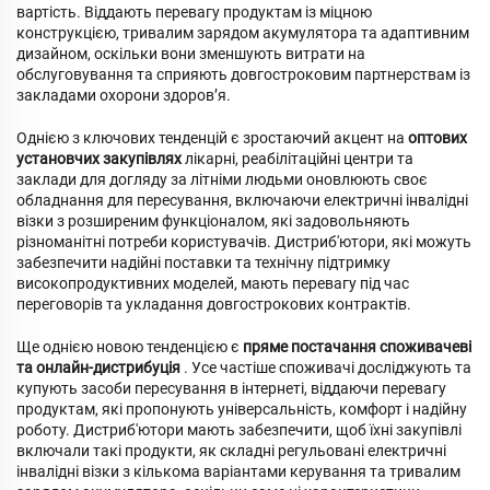
вартість. Віддають перевагу продуктам із міцною
конструкцією, тривалим зарядом акумулятора та адаптивним
дизайном, оскільки вони зменшують витрати на
обслуговування та сприяють довгостроковим партнерствам із
закладами охорони здоров’я.
Однією з ключових тенденцій є зростаючий акцент на
оптових
установчих закупівлях
лікарні, реабілітаційні центри та
заклади для догляду за літніми людьми оновлюють своє
обладнання для пересування, включаючи електричні інвалідні
візки з розширеним функціоналом, які задовольняють
різноманітні потреби користувачів. Дистриб'ютори, які можуть
забезпечити надійні поставки та технічну підтримку
високопродуктивних моделей, мають перевагу під час
переговорів та укладання довгострокових контрактів.
Ще однією новою тенденцією є
пряме постачання споживачеві
та онлайн-дистрибуція
. Усе частіше споживачі досліджують та
купують засоби пересування в інтернеті, віддаючи перевагу
продуктам, які пропонують універсальність, комфорт і надійну
роботу. Дистриб'ютори мають забезпечити, щоб їхні закупівлі
включали такі продукти, як складні регульовані електричні
інвалідні візки з кількома варіантами керування та тривалим