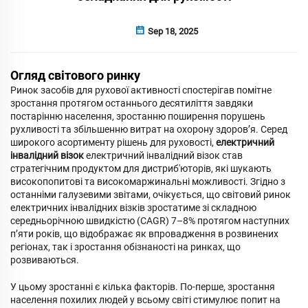
Sep 18, 2025
Огляд світового ринку
Ринок засобів для рухової активності спостерігав помітне
зростання протягом останнього десятиліття завдяки
постарінню населення, зростанню поширення порушень
рухливості та збільшенню витрат на охорону здоров’я. Серед
широкого асортименту рішень для руховості,
електричний
інвалідний візок
електричний інвалідний візок став
стратегічним продуктом для дистриб'юторів, які шукають
високопопитові та високомаржинальні можливості. Згідно з
останніми галузевими звітами, очікується, що світовий ринок
електричних інвалідних візків зростатиме зі складною
середньорічною швидкістю (CAGR) 7–8% протягом наступних
п’яти років, що відображає як впровадження в розвинених
регіонах, так і зростання обізнаності на ринках, що
розвиваються.
У цьому зростанні є кілька факторів. По-перше, зростання
населення похилих людей у всьому світі стимулює попит на