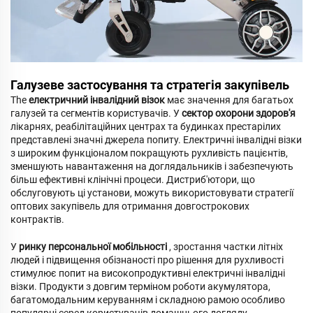
Галузеве застосування та стратегія закупівель
The
електричний інвалідний візок
має значення для багатьох
галузей та сегментів користувачів. У
сектор охорони здоров'я
лікарнях, реабілітаційних центрах та будинках престарілих
представлені значні джерела попиту. Електричні інвалідні візки
з широким функціоналом покращують рухливість пацієнтів,
зменшують навантаження на доглядальників і забезпечують
більш ефективні клінічні процеси. Дистриб'ютори, що
обслуговують ці установи, можуть використовувати стратегії
оптових закупівель для отримання довгострокових
контрактів.
У
ринку персональної мобільності
, зростання частки літніх
людей і підвищення обізнаності про рішення для рухливості
стимулює попит на високопродуктивні електричні інвалідні
візки. Продукти з довгим терміном роботи акумулятора,
багатомодальним керуванням і складною рамою особливо