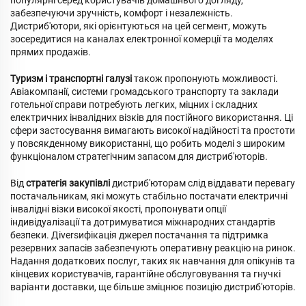
популярні серед користувачів домашнього догляду,
забезпечуючи зручність, комфорт і незалежність.
Дистриб'ютори, які орієнтуються на цей сегмент, можуть
зосередитися на каналах електронної комерції та моделях
прямих продажів.
Туризм і транспортні галузі
також пропонують можливості.
Авіакомпанії, системи громадського транспорту та заклади
готельної справи потребують легких, міцних і складних
електричних інвалідних візків для постійного використання. Ці
сфери застосування вимагають високої надійності та простоти
у повсякденному використанні, що робить моделі з широким
функціоналом стратегічним запасом для дистриб'юторів.
Від
стратегія закупівлі
дистриб'юторам слід віддавати перевагу
постачальникам, які можуть стабільно постачати електричні
інвалідні візки високої якості, пропонувати опції
індивідуалізації та дотримуватися міжнародних стандартів
безпеки. Дiversифікація джерел постачання та підтримка
резервних запасів забезпечують оперативну реакцію на ринок.
Надання додаткових послуг, таких як навчання для опікунів та
кінцевих користувачів, гарантійне обслуговування та гнучкі
варіанти доставки, ще більше зміцнює позицію дистриб'юторів.