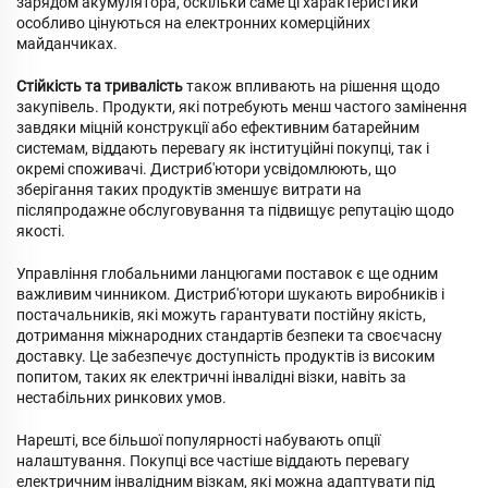
зарядом акумулятора, оскільки саме ці характеристики
особливо цінуються на електронних комерційних
майданчиках.
Стійкість та тривалість
також впливають на рішення щодо
закупівель. Продукти, які потребують менш частого замінення
завдяки міцній конструкції або ефективним батарейним
системам, віддають перевагу як інституційні покупці, так і
окремі споживачі. Дистриб'ютори усвідомлюють, що
зберігання таких продуктів зменшує витрати на
післяпродажне обслуговування та підвищує репутацію щодо
якості.
Управління глобальними ланцюгами поставок є ще одним
важливим чинником. Дистриб'ютори шукають виробників і
постачальників, які можуть гарантувати постійну якість,
дотримання міжнародних стандартів безпеки та своєчасну
доставку. Це забезпечує доступність продуктів із високим
попитом, таких як електричні інвалідні візки, навіть за
нестабільних ринкових умов.
Нарешті, все більшої популярності набувають опції
налаштування. Покупці все частіше віддають перевагу
електричним інвалідним візкам, які можна адаптувати під