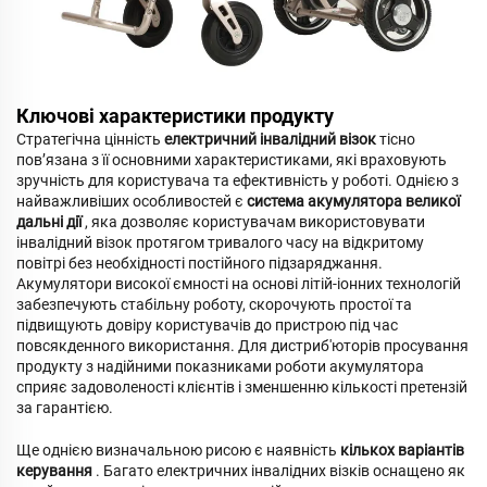
Ключові характеристики продукту
Стратегічна цінність
електричний інвалідний візок
тісно
пов’язана з її основними характеристиками, які враховують
зручність для користувача та ефективність у роботі. Однією з
найважливіших особливостей є
система акумулятора великої
дальні дії
, яка дозволяє користувачам використовувати
інвалідний візок протягом тривалого часу на відкритому
повітрі без необхідності постійного підзаряджання.
Акумулятори високої ємності на основі літій-іонних технологій
забезпечують стабільну роботу, скорочують простої та
підвищують довіру користувачів до пристрою під час
повсякденного використання. Для дистриб'юторів просування
продукту з надійними показниками роботи акумулятора
сприяє задоволеності клієнтів і зменшенню кількості претензій
за гарантією.
Ще однією визначальною рисою є наявність
кількох варіантів
керування
. Багато електричних інвалідних візків оснащено як