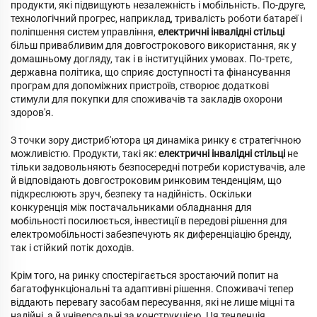
продукти, які підвищують незалежність і мобільність. По-друге,
технологічний прогрес, наприклад, тривалість роботи батареї і
поліпшення систем управління,
електричні інвалідні стільці
більш привабливим для довгострокового використання, як у
домашньому догляду, так і в інституційних умовах. По-третє,
державна політика, що сприяє доступності та фінансування
програм для допоміжних пристроїв, створює додаткові
стимули для покупки для споживачів та закладів охорони
здоров'я.
З точки зору дистриб'ютора ця динаміка ринку є стратегічною
можливістю. Продукти, такі як:
електричні інвалідні стільці
не
тільки задовольняють безпосередні потреби користувачів, але
й відповідають довгостроковим ринковим тенденціям, що
підкреслюють зруч, безпеку та надійність. Оскільки
конкуренція між постачальниками обладнання для
мобільності посилюється, інвестиції в передові рішення для
електромобільності забезпечують як диференціацію бренду,
так і стійкий потік доходів.
Крім того, на ринку спостерігається зростаючий попит на
багатофункціональні та адаптивні рішення. Споживачі тепер
віддають перевагу засобам пересування, які не лише міцні та
надійні, а й універсальні за конструкцією. Ця тенденція