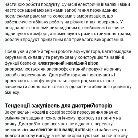
частиною роботи продукту. Сучасні електричні інвалідні візки
часто оснащені механізмами запобігання перекиданню,
посиленими рамами та колесами з амортизацією, що
забезпечує стабільну роботу на різних типах поверхонь. У
поєднанні з ергономічним сидінням ці особливості не лише
підвищують комфорт, а й зменшують ризик отримання травм,
роблячи продукт придатним для тривалого використання.
Поєднуючи довгий термін роботи акумулятора, багатомодове
керування, складну та регульовану конструкцію та надійні
функції безпеки,
електричний інвалідний візок
виокремлюється як високоефективний продукт на ринку
засобів пересування. Дистриб'ютори, які постачають і
просувають такі функціональні пристрої, мають шанс
завоювати лояльність клієнтів і досягти стабільного розвитку
бізнесу.
Тенденції закупівель для дистриб'юторів
Закупівельні моделі в сфері засобів пересування значно
змінилися завдяки технологічному прогресу та попиту на
ринку. Дистриб'ютори все частіше віддають перевагу
високоякісним
електричні інвалідні стільці
які забезпечують
довгострокову вигоду, а не лише орієнтуються на початкову