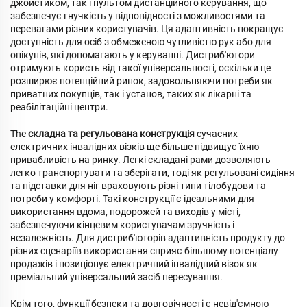
джойстиком, так і пультом дистанційного керування, що
забезпечує гнучкість у відповідності з можливостями та
перевагами різних користувачів. Ця адаптивність покращує
доступність для осіб з обмеженою чутливістю рук або для
опікунів, які допомагають у керуванні. Дистриб'ютори
отримують користь від такої універсальності, оскільки це
розширює потенційний ринок, задовольняючи потреби як
приватних покупців, так і установ, таких як лікарні та
реабілітаційні центри.
The
складна та регульована конструкція
сучасних
електричних інвалідних візків ще більше підвищує їхню
привабливість на ринку. Легкі складані рами дозволяють
легко транспортувати та зберігати, тоді як регульовані сидіння
та підставки для ніг враховують різні типи тілобудови та
потреби у комфорті. Такі конструкції є ідеальними для
використання вдома, подорожей та виходів у місті,
забезпечуючи кінцевим користувачам зручність і
незалежність. Для дистриб'юторів адаптивність продукту до
різних сценаріїв використання сприяє більшому потенціалу
продажів і позиціонує електричний інвалідний візок як
преміальний універсальний засіб пересування.
Крім того, функції безпеки та довговічності є невід'ємною