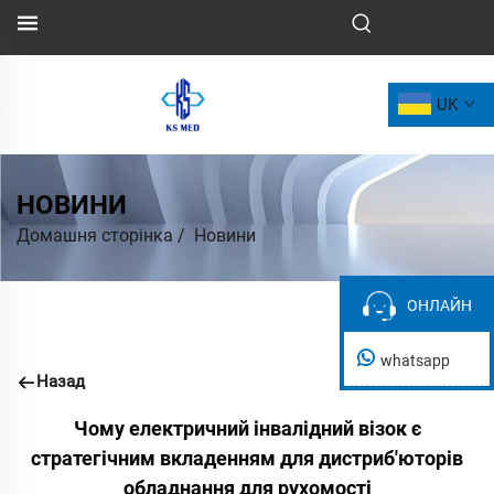
UK
НОВИНИ
Домашня сторінка
/
Новини
ОНЛАЙН
ОНЛАЙН
whatsapp
Назад
Чому електричний інвалідний візок є
стратегічним вкладенням для дистриб'юторів
обладнання для рухомості