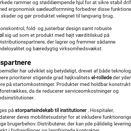
ærkede rammer og støddæmpende hjul for at sikre stabil drif
n med ergonomisk sædeudformning forbedrer disse funktione
skader og gør produktet velegnet til langvarig brug.
ionskontrol, fold- og justerbar design samt robuste
tol
sig ud som et produkt med højt værditilskud på
stributionspartnere, der lagrer og fremmer sådanne
kundeloyalitet og bæredygtig virksomhedsvækst.
nspartnere
midler har udviklet sig betydeligt, drevet af både teknolog
re prioriterer stigende grad højkvalitets
el-rollede
der yder
ere på startomkostninger. Produkter med holdbar konstrukt
n foretrækkes, da de reducerer serviceomkostninger og
dsinstitutioner.
gges på
storpartsindekøb til institutioner
. Hospitaler,
pdaterer deres mobilitetsudstyr for at inkludere funktionsrig
e brugerbehov. Distributører, der kan yde pålidelig leverin
rkt i forhandlinger og langfristede kontrakter.