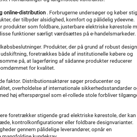
g online-distribution
. Forbrugerne undersøger og køber sti
kter, der tilbyder alsidighed, komfort og pålidelig ydeevne.
ter produkter som foldbare, justerbare elektriske kørestole 
a disse funktioner særligt værdsættes på e-handelsmarkeder.
dkøbsbeslutninger. Produkter, der på grund af robust design 
udskiftning, foretrækkes både af institutionelle købere og
ksomme på, at lagerføring af sådanne produkter reducerer
r omdømmet for kvalitet.
de faktor. Distributionsaktører søger producenter og
itet, overholdelse af internationale sikkerhedsstandarder 
med høj efterspørgsel som el-rollede stole forbliver tilgænge
bere foretrækker stigende grad elektriske kørestole, der kan
æde, kontrolkonfigurationer eller foldbare designvarianter.
ligheder gennem pålidelige leverandører, opnår en
 mangfoldige kundekrav.