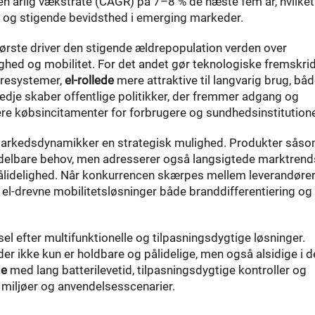
en årlig vækstrate (CAGR) på 7–8 % de næste fem år, hvilket
er og stigende bevidsthed i emerging markeder.
 første driver den stigende ældrepopulation verden over
hed og mobilitet. For det andet gør teknologiske fremskrid
yresystemer,
el-rollede
mere attraktive til langvarig brug, båd
tredje skaber offentlige politikker, der fremmer adgang og
gere købsincitamenter for forbrugere og sundhedsinstitutione
e markedsdynamikker en strategisk mulighed. Produkter sås
elbare behov, men adresserer også langsigtede marktrend
lidelighed. Når konkurrencen skærpes mellem leverandører
e el-drevne mobilitetsløsninger både branddifferentiering og
 efter multifunktionelle og tilpasningsdygtige løsninger.
er ikke kun er holdbare og pålidelige, men også alsidige i d
de
med lang batterilevetid, tilpasningsdygtige kontroller og
e miljøer og anvendelsesscenarier.