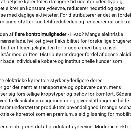
 at betjene kørestolen i længere tid udenfor uden hyppig
tet sikrer en konstant ydeevne, reducerer nedetid og øger
lse med daglige aktiviteter. For distributører er det en fordel
om understøtter kundetilfredsheden og reducerer garantikra
eden af
flere kontrolmuligheder
- Hvad? Mange elektriske
ænseflade, hvilket giver fleksibilitet for forskellige brugere
orbedrer tilgængeligheden for brugere med begrænset
står med driften. Distributører drager fordel af denne alsid
 både individuelle købere og institutionelle kunder som
e elektriske kørestole styrker yderligere deres
er gør det nemt at transportere og opbevare dem, mens
asser sig forskellige kropstyper og behov for komfort. Sådan
 og ved fællesskabsarrangementer og giver slutbrugerne både
ører understøtter produktets anvendelighed i mange scena
ktriske kørestol som en premium, alsidig løsning for mobilit
r en integreret del af produktets ydeevne. Moderne elektri