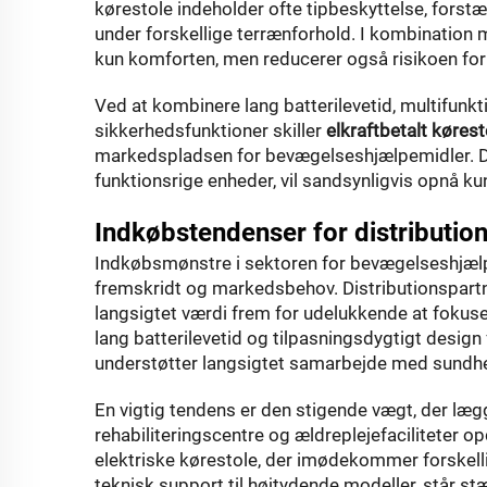
kørestole indeholder ofte tipbeskyttelse, forst
under forskellige terrænforhold. I kombinatio
kun komforten, men reducerer også risikoen for 
Ved at kombinere lang batterilevetid, multifunkt
sikkerhedsfunktioner skiller
elkraftbetalt køres
markedspladsen for bevægelseshjælpemidler. Di
funktionsrige enheder, vil sandsynligvis opnå 
Indkøbstendenser for distributio
Indkøbsmønstre i sektoren for bevægelseshjælpe
fremskridt og markedsbehov. Distributionspartne
langsigtet værdi frem for udelukkende at fokus
lang batterilevetid og tilpasningsdygtigt desig
understøtter langsigtet samarbejde med sundhe
En vigtig tendens er den stigende vægt, der læ
rehabiliteringscentre og ældreplejefaciliteter o
elektriske kørestole, der imødekommer forskellig
teknisk support til højtydende modeller, står stæ