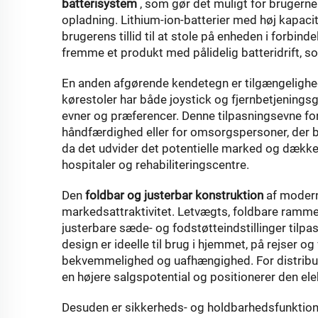
batterisystem
, som gør det muligt for brugerne
opladning. Lithium-ion-batterier med høj kapaci
brugerens tillid til at stole på enheden i forbinde
fremme et produkt med pålidelig batteridrift, s
En anden afgørende kendetegn er tilgængeligh
kørestoler har både joystick og fjernbetjeningsgr
evner og præferencer. Denne tilpasningsevne f
håndfærdighed eller for omsorgspersoner, der bi
da det udvider det potentielle marked og dækker
hospitaler og rehabiliteringscentre.
Den
foldbar og justerbar konstruktion
af modern
markedsattraktivitet. Letvægts, foldbare ramm
justerbare sæde- og fodstøtteindstillinger tilp
design er ideelle til brug i hjemmet, på rejser
bekvemmelighed og uafhængighed. For distribut
en højere salgspotential og positionerer den ele
Desuden er sikkerheds- og holdbarhedsfunktione