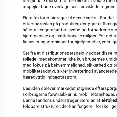
det globale marked for el-rollede at vokse med 
afspejler både overtagelsen i udviklede region
Flere faktorer bidrager til denne vækst. For det
efterspørgslen på produkter, der øger uafhængig
såsom længere batterilevetid og forbedrede st
hjemmepleje og institutionelle miljøer. For det 
finansieringsordninger for hjælpemidler, yderli
Set fra et distributionsperspektiv udgør diss
rollede
imødekommer ikke kun brugernes umidd
med fokus på bekvemmelighed, sikkerhed og på
mobilitetsudstyr, sikrer investering i avancered
bæredygtig indtægtsstrøm.
Desuden oplever markedet stigende efterspørgsel
Forbrugerne foretrækker nu mobilitetsenheder, d
Denne tendens understreger værdien af
el-rolle
foldbare strukturer, der kan fungere i forskellig