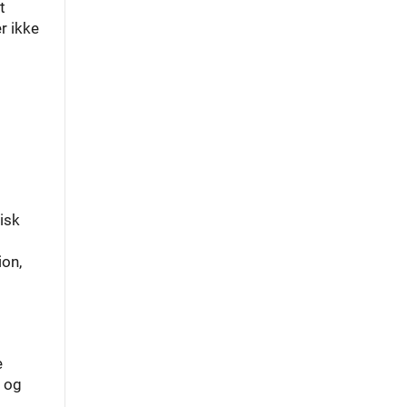
t
r ikke
isk
ion,
e
g og