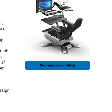
t,
e i
r.
om
el-
s
 af
Gennemse alle produkter
 en
esign.