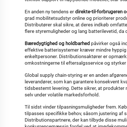
En anden ny tendens er
direkte-til-forbrugeren o
grad mobilitetsudstyr online og prioriterer produ
Distributører skal sikre, at deres indkøb omfat
flere styremuligheder og lang batterilevetid, d
Bæredygtighed og holdbarhed
påvirker også in
effektive batterisystemer kræver mindre hyppig 
enkeltpersoner. Distributionsaktører er opmær
omkostningerne til eftersalgsservice og styrke
Global supply chain-styring er en anden afgøren
leverandører, som kan garantere konsekvent kval
tidsbestemt levering. Dette sikrer, at produkter 
selv under volatile markedsforhold.
Til sidst vinder tilpasningsmuligheder frem. Kø
tilpasses specifikke behov, såsom justering af s
Distributionspartnere, der kan tilbyde disse mu
konkurrencemæssig fordel ved at imødekomme