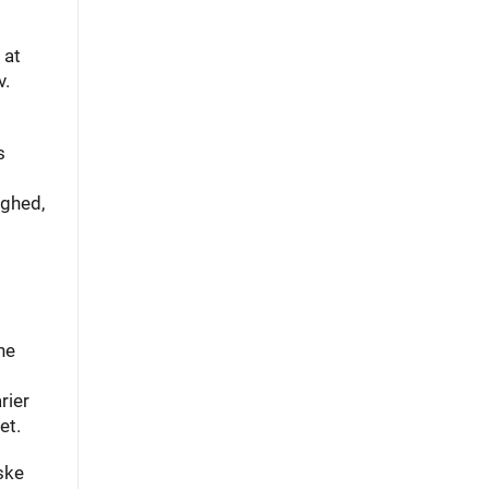
 at
v.
s
ighed,
ne
rier
et.
ske