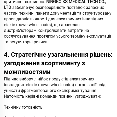
критично важливою.
NINGBO KS MEDICAL TECH CO.,
LTD
забезпечує безперервність поставок запасних
частин, технічні пакети документації та структуровану
прослідковість якості для електричних інвалідних
візків (powerwheelchairs), що дозволяє
дистриб’юторам контролювати витрати на
обслуговування протягом усього терміну експлуатації
та регуляторні ризики.
4. Стратегічне узагальнення рішень:
узгодження асортименту з
можливостями
Під час вибору лінійок продуктів електричних
інвалідних візків (powerwheelchairs) організації слід
уникати фрагментованого експериментування.
Натомість керівні команди повинні узгоджувати:
Технічну готовність