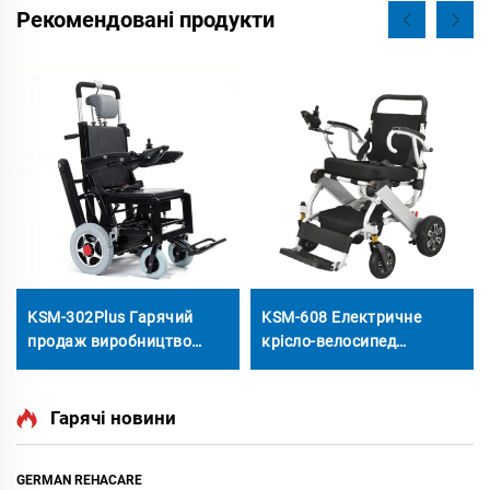
Рекомендовані продукти
KSM-302Plus Гарячий
KSM-608 Електричне
продаж виробництво
крісло-велосипед
оптом Електрична крісля
Автоматичний
для підйому по сходах з
Згинальний Легкість
функцією відкриття та
Електричні Крісла-
Гарячі новини
закриття за допомогою
Велосипеди Можна брати
рельсів
на борт літака
GERMAN REHACARE