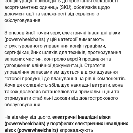
конфігурація призводить до зростання складності
асортиментних одиниць (SKU), обов’язків щодо
документації та залежності від сервісного
обслуговування.
З операційної точки зору, електричні інвалідні візки
(powerwheelchairs) у цій категорії вимагають
структурованого управління конфігураціями,
сертифікаційних шляхів для техніків, прогнозування
запасних частин, контролю версій прошивки та
узгодження клінічної документації. Стратегія
управління запасами зміщується від складування
готової продукції до планування на рівні компонентів.
Хоча ця складність збільшує накладні витрати, вона
також дозволяє встановлювати преміальні ціни та
отримувати стабільні доходи від довгострокового
обслуговування.
На відміну від цього,
електричні інвалідні візки
(powerwheelchairs) у портфелях електричних інвалідних
візок (powerwheelchairs)
впроваджують