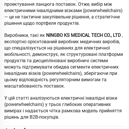
проектування ланцюга поставок. Отже, вибір між
електричними інвалідними візками (powerwheelchairs)
— це не тактичне закупівельне рішення, а стратегічне
рішення щодо портфеля продуктів.
Виробники, такі як
NINGBO KS MEDICAL TECH CO., LTD
,
експортно орієнтований виробник медичних виробів,
що спеціалізується на рішеннях для електричної
мобільності, демонструє, як структуровані платформи
продуктів та дисципліновані виробничі системи
можуть підтримувати обидва сегменти електричних
інвалідних візків (powerwheelchairs), зберігаючи при
цьому відповідність регуляторним вимогам та
масштабованість поставок.
У цій статті аналізуються електричні інвалідні візки
(powerwheelchairs) у трьох глибоких оперативних
вимірах і надається чітка рамкова модель прийняття
рішень для B2B-покупців.