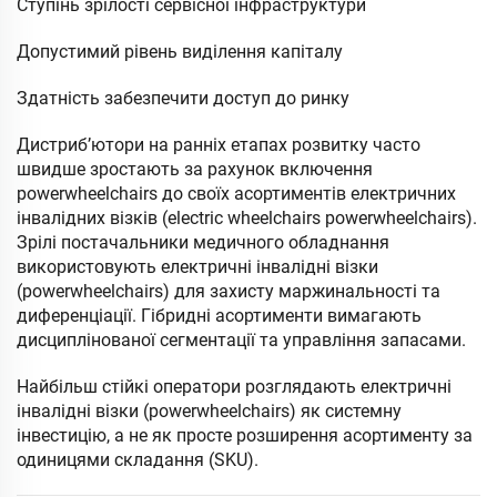
Ступінь зрілості сервісної інфраструктури
Допустимий рівень виділення капіталу
Здатність забезпечити доступ до ринку
Дистриб’ютори на ранніх етапах розвитку часто
швидше зростають за рахунок включення
powerwheelchairs до своїх асортиментів електричних
інвалідних візків (electric wheelchairs powerwheelchairs).
Зрілі постачальники медичного обладнання
використовують електричні інвалідні візки
(powerwheelchairs) для захисту маржинальності та
диференціації. Гібридні асортименти вимагають
дисциплінованої сегментації та управління запасами.
Найбільш стійкі оператори розглядають електричні
інвалідні візки (powerwheelchairs) як системну
інвестицію, а не як просте розширення асортименту за
одиницями складання (SKU).