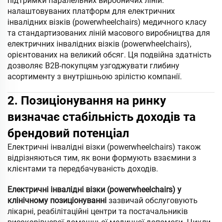
підтримки паралельних виробничих ліній:
налаштовуваних платформ для електричних
інвалідних візків (powerwheelchairs) медичного класу
та стандартизованих ліній масового виробництва для
електричних інвалідних візків (powerwheelchairs),
орієнтованих на великий обсяг. Ця подвійна здатність
дозволяє B2B-покупцям узгоджувати глибину
асортименту з внутрішньою зрілістю компанії.
2. Позиціонування на ринку
визначає стабільність доходів та
брендовий потенціал
Електричні інвалідні візки (powerwheelchairs) також
відрізняються тим, як вони формують взаємини з
клієнтами та передбачуваність доходів.
Електричні інвалідні візки (powerwheelchairs) у
клінічному позиціонуванні
зазвичай обслуговують
лікарні, реабілітаційні центри та постачальників