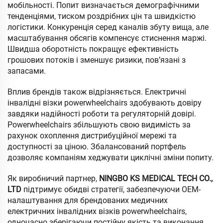
мобільності. Попит визначається демографічними
тенденціями, тиском роздрібних цін та швидкістю
логістики. Конкуренція серед каналів збуту вища, але
масштабування обсягів компенсує стиснення маржі.
Швидша оборотність покращує ефективність
грошових потоків і зменшує ризики, пов’язані з
запасами.
Вплив брендів також відрізняється. Електричні
інвалідні візки powerwheelchairs здобувають довіру
завдяки надійності роботи та регуляторній довірі.
Powerwheelchairs збільшують свою видимість за
рахунок охоплення дистрибуційної мережі та
доступності за ціною. Збалансований портфель
дозволяє компаніям хеджувати циклічні зміни попиту.
Як виробничий партнер,
NINGBO KS MEDICAL TECH CO.,
LTD
підтримує обидві стратегії, забезпечуючи OEM-
налаштування для брендованих медичних
електричних інвалідних візків powerwheelchairs,
одночасно зберігаючи постійну якість та виконання