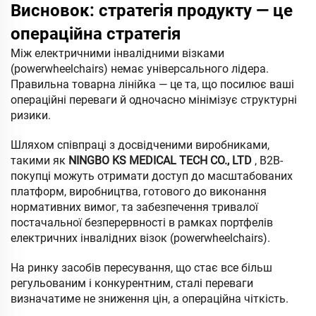
Висновок: стратегія продукту — це
операційна стратегія
Між електричними інвалідними візками
(powerwheelchairs) немає універсального лідера.
Правильна товарна лінійка — це та, що посилює ваші
операційні переваги й одночасно мінімізує структурні
ризики.
Шляхом співпраці з досвідченими виробниками,
такими як
NINGBO KS MEDICAL TECH CO., LTD
, B2B-
покупці можуть отримати доступ до масштабованих
платформ, виробництва, готового до виконання
нормативних вимог, та забезпечення тривалої
постачальної безперервності в рамках портфелів
електричних інвалідних візок (powerwheelchairs).
На ринку засобів пересування, що стає все більш
регульованим і конкурентним, сталі переваги
визначатиме не зниження цін, а операційна чіткість.