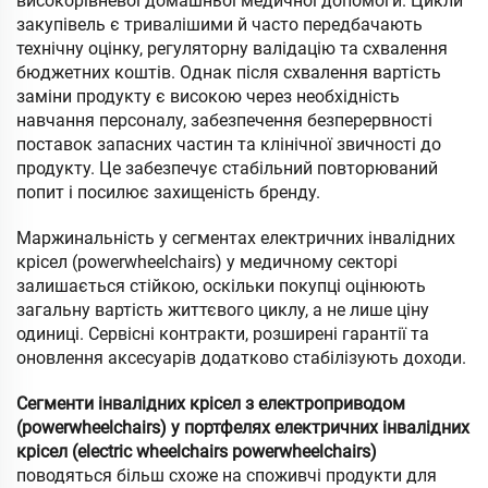
високорівневої домашньої медичної допомоги. Цикли
закупівель є тривалішими й часто передбачають
технічну оцінку, регуляторну валідацію та схвалення
бюджетних коштів. Однак після схвалення вартість
заміни продукту є високою через необхідність
навчання персоналу, забезпечення безперервності
поставок запасних частин та клінічної звичності до
продукту. Це забезпечує стабільний повторюваний
попит і посилює захищеність бренду.
Маржинальність у сегментах електричних інвалідних
крісел (powerwheelchairs) у медичному секторі
залишається стійкою, оскільки покупці оцінюють
загальну вартість життєвого циклу, а не лише ціну
одиниці. Сервісні контракти, розширені гарантії та
оновлення аксесуарів додатково стабілізують доходи.
Сегменти інвалідних крісел з електроприводом
(powerwheelchairs) у портфелях електричних інвалідних
крісел (electric wheelchairs powerwheelchairs)
поводяться більш схоже на споживчі продукти для