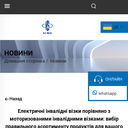
UK
НОВИНИ
Домашня сторінка
/
Новини
ОНЛАЙН
ОНЛАЙН
whatsapp
Назад
Електричні інвалідні візки порівняно з
моторизованими інвалідними візками: вибір
правильного асортименту продуктів для вашого