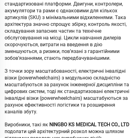
стандартизовані платформи. Двигуни, контролери,
акумулятори та рами є однаковими для кількох
артикулів (SKU) з мінімальними відхиленнями. Така
архітектура значно спрощує збірку, контроль якості,
складування запасних частин та технічне
обслуговування на місці. Цикли навчання дилерів
скорочуються, витрати на введення в дію
зменшуються, а ризики, пов’язані з гарантійними
зобов’язаннями, стають передбачуванішими.
З точки зору масштабованості, електричні інвалідні
візки (powerwheelchairs) з модульною складністю
масштабуються за рахунок інженерної дисципліни та
цифрових систем, тоді як стандартизовані електричні
інвалідні візки (powerwheelchairs) масштабуються за
рахунок ефективності логістики та розширення
каналів збуту.
Виробники, такі як
NINGBO KS MEDICAL TECH CO., LTD
подолати цей архітектурний розкол можна шляхом