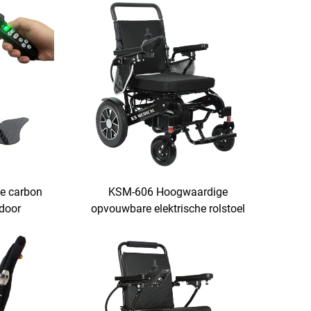
e carbon
KSM-606 Hoogwaardige
 door
opvouwbare elektrische rolstoel
pijen
met afstandsbediening Motorische
m accu
elektrische rolstoelen voor ouderen