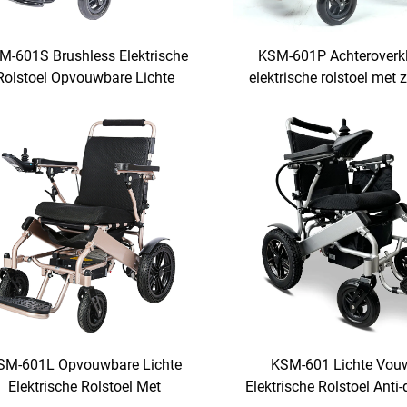
M-601S Brushless Elektrische
KSM-601P Achteroverk
Rolstoel Opvouwbare Lichte
elektrische rolstoel met 
olstoel met 500W Brushless
van 20,5 inch en belasti
Motor 6AH Batterij 2 stuks
kg voor buiten gebruik zw
egtuiggoedgekeurd voor Reizen
elektrische rolstoe
SM-601L Opvouwbare Lichte
KSM-601 Lichte Vou
Elektrische Rolstoel Met
Elektrische Rolstoel Anti