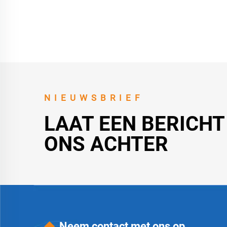
Leu
Ge
NIEUWSBRIEF
LAAT EEN BERICH
ONS ACHTER
Neem contact met ons op