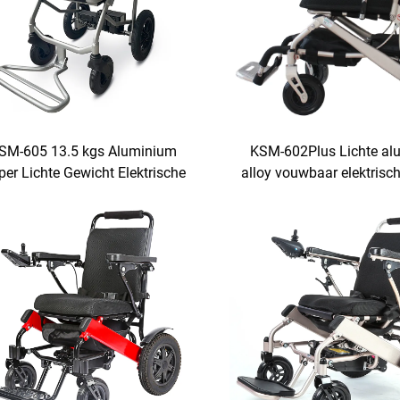
SM-605 13.5 kgs Aluminium
KSM-602Plus Lichte al
per Lichte Gewicht Elektrische
alloy vouwbaar elektrisch
lstoel Voor Reizen Draagbaar
met rugleuning
wbaar Elektrische Rolstoel Met
achteroverklapfunc
Lithium Accu