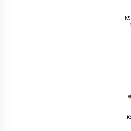
KS
R
Vli
K