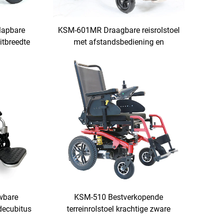
lapbare
KSM-601MR Draagbare reisrolstoel
zitbreedte
met afstandsbediening en
ng van 150
handmatige leuningverlaging voor
are plicht
gehandicapten en volwassenen
len
wbare
KSM-510 Bestverkopende
-decubitus
terreinrolstoel krachtige zware