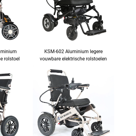
uminium
KSM-602 Aluminium legere
e rolstoel
vouwbare elektrische rolstoelen
voor volwassenen portabel met
tie
afstandsbediening elektrische
rolstoel