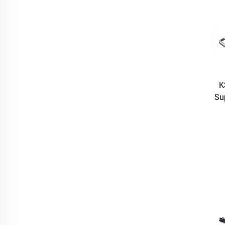
K
Su
Ro
Vou