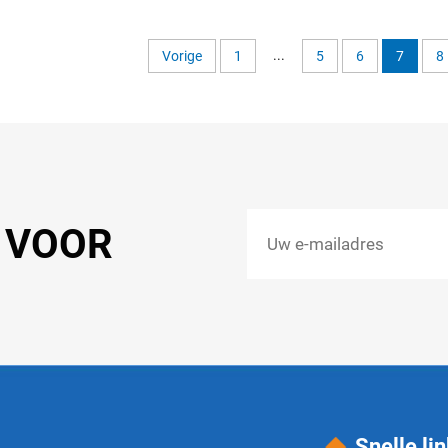
ningsfunctie LCD Joystick en
Latex Kussen Vouw
Bijen窝nstevige Wielen
Elektrische Rolstoel
motoriseerde Rolstoelen Krijg
Afstandsbedieni
...
Vorige
1
5
6
7
8
een Offerte
T VOOR
Snelle li