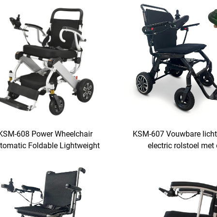
KSM-608 Power Wheelchair
KSM-607 Vouwbare licht
tomatic Foldable Lightweight
electric rolstoel met
ectric Wheelchairs Kan op het
luchtvaartmaatschap
vliegtuig
goedgekeurde lithiu
reisrolstoelen