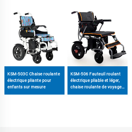
KSM-503C Chaise roulante
KSM-506 Fauteuil roulant
électrique pliante pour
électrique pliable et léger,
enfants sur mesure
chaise roulante de voyage
pliante à prix abordable