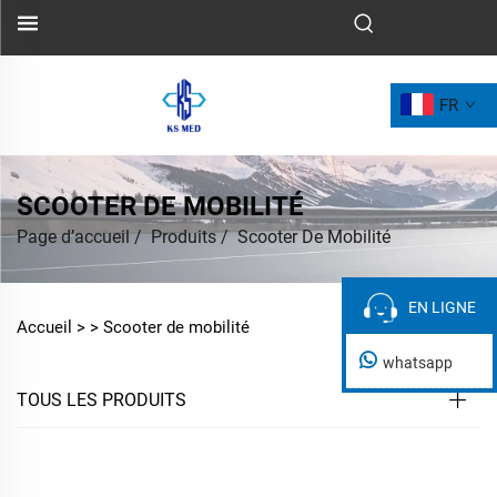
FR
SCOOTER DE MOBILITÉ
Page d’accueil
/
Produits
/
Scooter De Mobilité
EN LIGNE
EN LIGNE
Accueil >
>
Scooter de mobilité
whatsapp
TOUS LES PRODUITS