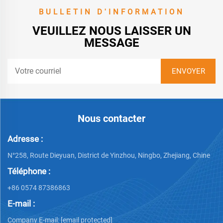
BULLETIN D'INFORMATION
VEUILLEZ NOUS LAISSER UN
MESSAGE
Nous contacter
Adresse :
N°258, Route Dieyuan, District de Yinzhou, Ningbo, Zhejiang, Chine
Téléphone :
+86 0574 87386863
E-mail :
Company E-mail:
[email protected]