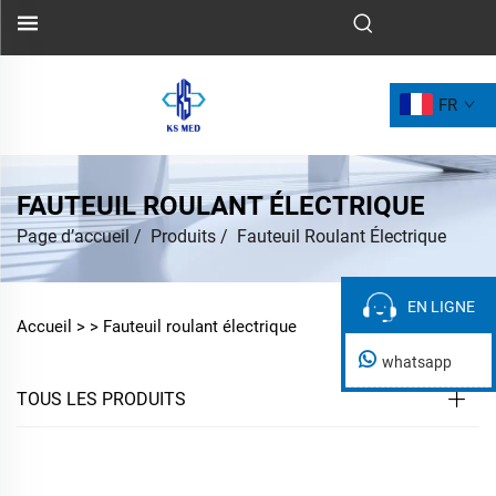
FR
FAUTEUIL ROULANT ÉLECTRIQUE
Page d’accueil
/
Produits
/
Fauteuil Roulant Électrique
EN LIGNE
EN LIGNE
Accueil >
>
Fauteuil roulant électrique
whatsapp
TOUS LES PRODUITS