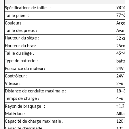
：
98*60
Spécifications de taille
：
77*60
Taille pliée
Couleurs :
Argen
Taille des pneus :
Avant 
Hauteur du siège :
52 cm
Hauteur du bras:
25cm
Taille du siège :
45*44
Type de batterie :
batter
Puissance du moteur:
24V / 
Contrôleur :
24V / 
Vitesse :
2~6 k
Distance de conduite maximale :
18~30
Temps de charge :
4~6 he
：
≤1,2 
Rayon de braquage
Matériau :
Alliag
Capacité de charge maximale :
120 K
Capacité d'escalade :
10°