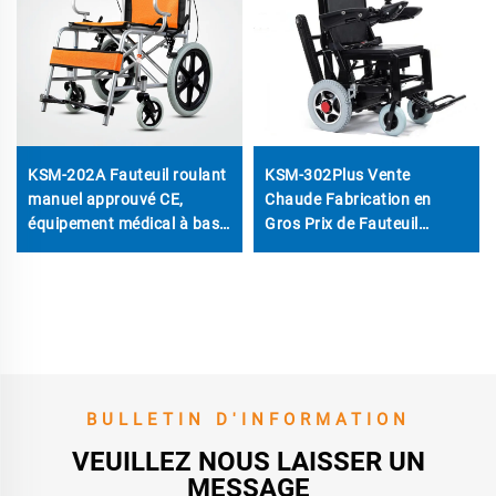
KSM-202A Fauteuil roulant
KSM-302Plus Vente
manuel approuvé CE,
Chaude Fabrication en
équipement médical à bas
Gros Prix de Fauteuil
prix pour les personnes
Roulant Électrique avec
handicapées
Système d'Ascension des
Escaliers et Rail Électrique
Ouvrable et Fermable
BULLETIN D'INFORMATION
VEUILLEZ NOUS LAISSER UN
MESSAGE