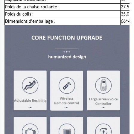
Poids de la chaise roulante :
27.5kg
Poids du colis :
35,0kg
Dimensions d'emballage :
66*45