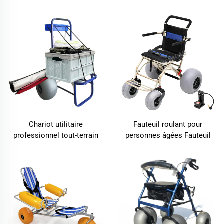
logo personnalisé, réglage
pour accès plage, accessible
télescopique de la hauteur,
aux fauteuils roulants
pour stabilité en extérieur et
randonnée pour personnes
âgées
Chariot utilitaire
Fauteuil roulant pour
professionnel tout-terrain
personnes âgées Fauteuil
pour plage, roues à ballon
roulant de qualité supérieure
pour matériel de plage,
pour plage avec cadre en
équipement de camping et
acier enduit de poudre pour
pêche en bord de lac
seniors Voyage Réduction
sur commande en gros