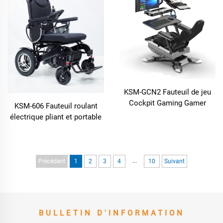
à Vendre
KSM-GCN2 Fauteuil de jeu
Cockpit Gaming Gamer
KSM-606 Fauteuil roulant
Bureau et Chaises
électrique pliant et portable
Conception Zéro Gravité
Fauteuil en aluminium léger
Meilleur Fauteuil le Plus
avec fonction d'inclinaison,
Confortable
télécommande, conçu pour
les personnes handicapées
...
Précédent
1
2
3
4
10
Suivant
BULLETIN D'INFORMATION