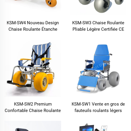
KSM-SW4 Nouveau Design
KSM-SW3 Chaise Roulante
Chaise Roulante Étanche
Pliable Légère Certifiée CE
pour Plage avec Grandes
avec Siège et Poulies
Roues à Ballonnettes OEM
Économiques pour
ODM Disponibles pour
Personnes Âgées et Adultes
Solutions de Mobilité Senior
KSM-SW2 Premium
KSM-SW1 Vente en gros de
Confortable Chaise Roulante
fauteuils roulants légers
de Plage Portable avec
pour plage flottants, usine
Design pour Personnes
directe avec prix abordables
Âgées par Fabricant Réputé
pour personnes âgées