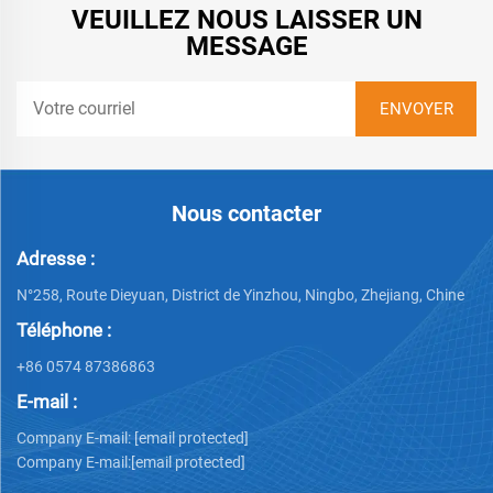
VEUILLEZ NOUS LAISSER UN
MESSAGE
Nous contacter
Adresse :
N°258, Route Dieyuan, District de Yinzhou, Ningbo, Zhejiang, Chine
Téléphone :
+86 0574 87386863
E-mail :
Company E-mail:
[email protected]
Company E-mail:
[email protected]