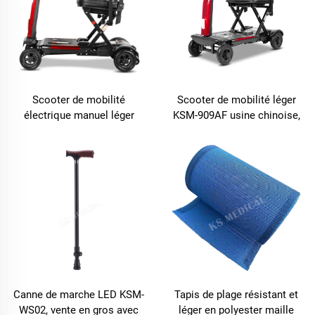
Scooter de mobilité
Scooter de mobilité léger
électrique manuel léger
KSM-909AF usine chinoise,
KSM-909, facile à transporter
moteur électrique 180 W,
et à plier, équipé d'un feu
scooter pliable automatique
LED, exportateur en gros
pour adultes handicapés
mondial pour adultes
Canne de marche LED KSM-
Tapis de plage résistant et
WS02, vente en gros avec
léger en polyester maille