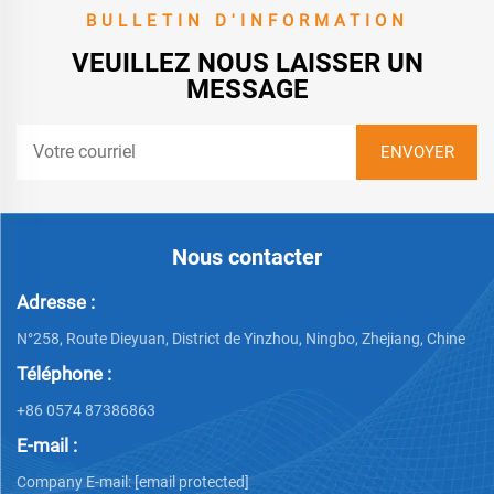
BULLETIN D'INFORMATION
VEUILLEZ NOUS LAISSER UN
MESSAGE
Nous contacter
Adresse :
N°258, Route Dieyuan, District de Yinzhou, Ningbo, Zhejiang, Chine
Téléphone :
+86 0574 87386863
E-mail :
Company E-mail:
[email protected]