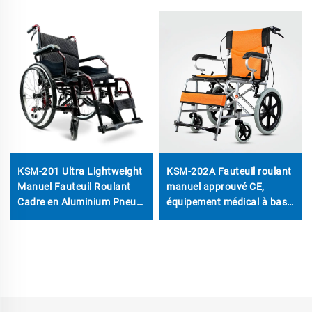
KSM-201 Ultra Lightweight
KSM-202A Fauteuil roulant
Manuel Fauteuil Roulant
manuel approuvé CE,
Cadre en Aluminium Pneus
équipement médical à bas
Solides de 22 Pouces
prix pour les personnes
Design Vite-Dépliable
handicapées
Capacité de 330 lbs pour
Personnes Handicapées