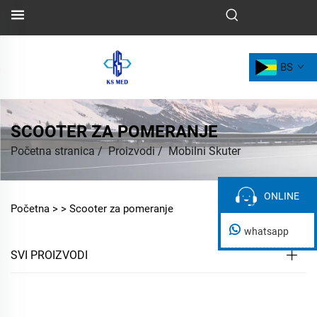
BS
SCOOTER ZA POMERANJE
Početna stranica
/
Proizvodi
/
Mobilni Skuter
ONLINE
ONLINE
Početna >
>
Scooter za pomeranje
whatsapp
SVI PROIZVODI