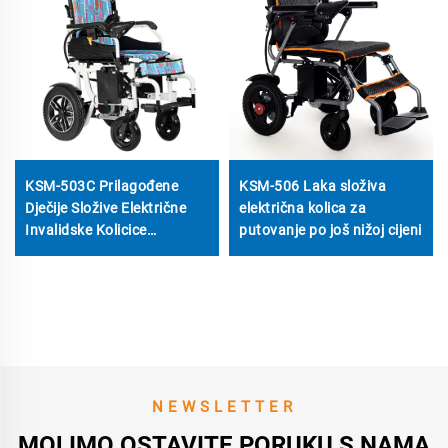
KSM-503C Prilagođene
KSM-506 Laka složiva
Dječije Složive Električne
električna kolica za
Invalidske Kolicice
putovanje po još nižoj cijeni
Proizvođač Direktno
Ponudjuje Prenosnu Dječiju
Električnu Kolicicu
NEWSLETTER
MOLIMO OSTAVITE PORUKU S NAMA