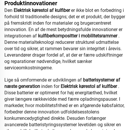
Produktinnovationer
Den
Elektrisk kørestol af kulfiber
er ikke blot en forbedring i
forhold til traditionelle designs; det er et produkt, der bygger
på fremskridt inden for materialer og brugercentreret
innovation. En af de mest betydningsfulde innovationer er
integrationen af
kulfiberkompositter i mobilitetsrammer
.
Denne materialteknologi reducerer strukturel udmattelse
over tid og sikrer, at rammen bevarer sin integritet i årevis.
Leverandører drager fordel af, at der er færre udskiftninger
og reparationer nødvendige, hvilket sænker
serviceomkostningerne.
Lige så omformende er udviklingen af
batterisystemer af
næste generation
inden for
Elektrisk kørestol af kulfiber
.
Disse batterier er optimeret for høj energitæthed, hvilket
giver længere rækkevidde med færre opladningspauser. I
markeder, hvor mobilitetsfrihed er en afgørende købsfaktor,
forbedrer denne innovation udfoldelsesstolens
konkurrencedygtighed direkte. Desuden forlænger
avancerede batteristyringssystemer levetiden og sikrer en