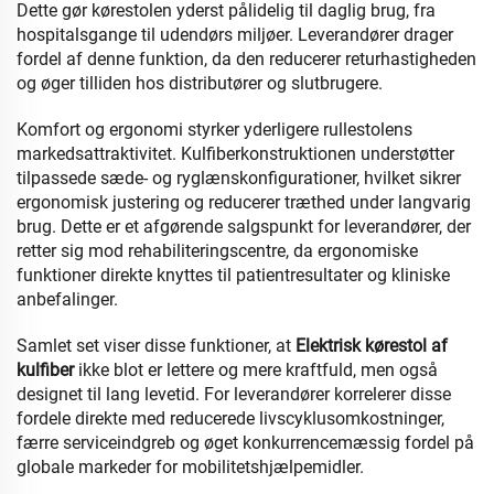
Dette gør kørestolen yderst pålidelig til daglig brug, fra
hospitalsgange til udendørs miljøer. Leverandører drager
fordel af denne funktion, da den reducerer returhastigheden
og øger tilliden hos distributører og slutbrugere.
Komfort og ergonomi styrker yderligere rullestolens
markedsattraktivitet. Kulfiberkonstruktionen understøtter
tilpassede sæde- og ryglænskonfigurationer, hvilket sikrer
ergonomisk justering og reducerer træthed under langvarig
brug. Dette er et afgørende salgspunkt for leverandører, der
retter sig mod rehabiliteringscentre, da ergonomiske
funktioner direkte knyttes til patientresultater og kliniske
anbefalinger.
Samlet set viser disse funktioner, at
Elektrisk kørestol af
kulfiber
ikke blot er lettere og mere kraftfuld, men også
designet til lang levetid. For leverandører korrelerer disse
fordele direkte med reducerede livscyklusomkostninger,
færre serviceindgreb og øget konkurrencemæssig fordel på
globale markeder for mobilitetshjælpemidler.