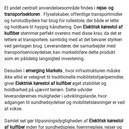
Et andet centralt anvendelsesområde findes i
rejse- og
transportsektoren
. Flyselskaber, offentlige transportmidler
og turistudbydere har brug for rullestole, der både er lette
og holdbare til hyppig håndtering. Den
Elektrisk kørestol af
kulfiber
stemmer perfekt overens med disse krav, da det er
lettere at transportere, samtidig med at det bevarer styrken
ved gentagen brug. Leverandører, der samarbejder med
transportserviceydelser, kan markedsføre dette produkt
som en pålidelig langsigted investering.
Desuden i
emerging Markets
, hvor infrastrukturen måske
ikke altid er velegnet til traditionelle mobilitetshjælpemidler,
giver
Elektrisk kørestol af kulfiber
øget stabilitet og
holdbarhed på ujævnt terræn. Dette udvider
leverandørernes muligheder i udviklingslande, hvor
adgangen til sundhedsydelser og mobilitetsløsninger er ved
at vokse.
Samlet set gør tilpasningsdygtigheden af
Elektrisk kørestol
af kulfiber
inden for sundhedspleje, hjemmepleje, rejser og