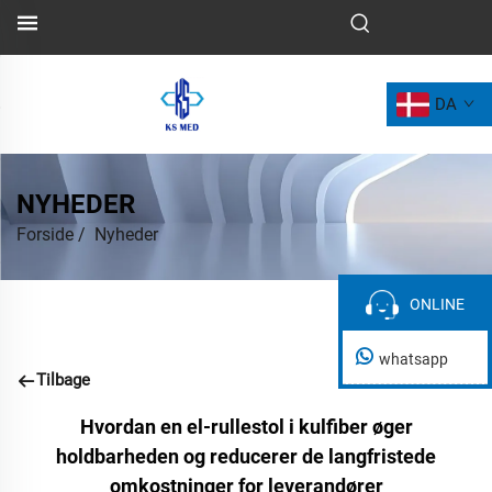
DA
NYHEDER
Forside
/
Nyheder
ONLINE
ONLINE
whatsapp
Tilbage
Hvordan en el-rullestol i kulfiber øger
holdbarheden og reducerer de langfristede
omkostninger for leverandører