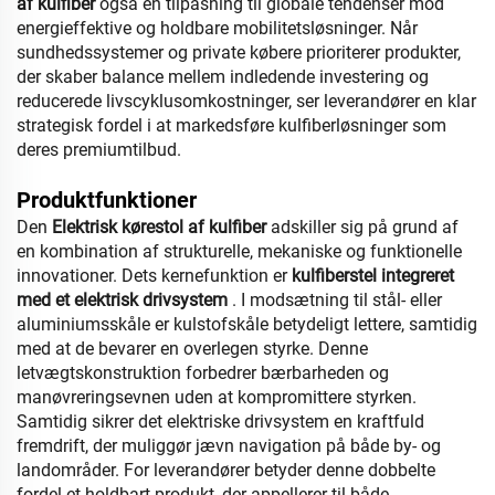
af kulfiber
også en tilpasning til globale tendenser mod
energieffektive og holdbare mobilitetsløsninger. Når
sundhedssystemer og private købere prioriterer produkter,
der skaber balance mellem indledende investering og
reducerede livscyklusomkostninger, ser leverandører en klar
strategisk fordel i at markedsføre kulfiberløsninger som
deres premiumtilbud.
Produktfunktioner
Den
Elektrisk kørestol af kulfiber
adskiller sig på grund af
en kombination af strukturelle, mekaniske og funktionelle
innovationer. Dets kernefunktion er
kulfiberstel integreret
med et elektrisk drivsystem
. I modsætning til stål- eller
aluminiumsskåle er kulstofskåle betydeligt lettere, samtidig
med at de bevarer en overlegen styrke. Denne
letvægtskonstruktion forbedrer bærbarheden og
manøvreringsevnen uden at kompromittere styrken.
Samtidig sikrer det elektriske drivsystem en kraftfuld
fremdrift, der muliggør jævn navigation på både by- og
landområder. For leverandører betyder denne dobbelte
fordel et holdbart produkt, der appellerer til både