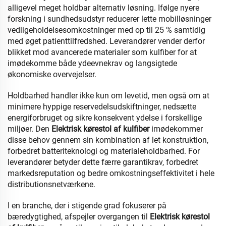
alligevel meget holdbar alternativ løsning. Ifølge nyere
forskning i sundhedsudstyr reducerer lette mobilløsninger
vedligeholdelsesomkostninger med op til 25 % samtidig
med øget patienttilfredshed. Leverandører vender derfor
blikket mod avancerede materialer som kulfiber for at
imødekomme både ydeevnekrav og langsigtede
økonomiske overvejelser.
Holdbarhed handler ikke kun om levetid, men også om at
minimere hyppige reservedelsudskiftninger, nedsætte
energiforbruget og sikre konsekvent ydelse i forskellige
miljøer. Den
Elektrisk kørestol af kulfiber
imødekommer
disse behov gennem sin kombination af let konstruktion,
forbedret batteriteknologi og materialeholdbarhed. For
leverandører betyder dette færre garantikrav, forbedret
markedsreputation og bedre omkostningseffektivitet i hele
distributionsnetværkene.
I en branche, der i stigende grad fokuserer på
bæredygtighed, afspejler overgangen til
Elektrisk kørestol