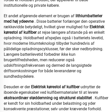
institutionelle og private købere.
Et andet afgørende element er brugen af
lithiumbatterier
med høj ydeevne
. Disse batterier forlænger den operative
rækkevidde betydeligt, hvilket giver mulighed for
Elektrisk
kørestol af kulfiber
at rejse længere afstande på en enkelt
opladning. Holdbarhed afspejles også i batteriets levetid,
hvor moderne litiumteknologi tilbyder hundredvis af
pålidelige opladningscyklusser, før der sker nedbrydning.
Længere batterilevetid forbedrer ikke kun
brugertilfredsheden, men reducerer også
udskiftningsfrekvensen og dermed de langsigtede
driftsomkostninger for både leverandører og
sundhedsydelere.
Desuden er der
Elektrisk kørestol af kulfiber
udnytter de
iboende egenskaber ved kulfibermaterialer til at levere
ekstraordinær støddemning og strukturel stabilitet
. Kulfiber
er kendt for sin holdbarhed under belastning og yder
konsekvente præstationer, selv under krævende forhold.