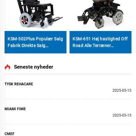
KSM-302Plus Populær Salg
KSM-651 Høj hastighed Off
Fabrik Direkte Salg
Road Alle Terræner
Elektrisk Drivet
Elektrisk Rullestol
Trinklatrende Stol Rullestol
Aluminielektronramme
Pris Med Spor Elektrisk
Tungt Bygget Motoriseret
Seneste nyheder
Åben og Luk
Kraft Rullestol
TYSK REHACARE
2025-05-15
MIAMI FIME
2025-05-15
CMEF