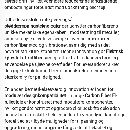
sikrere drift, hvilket yderligere reducerer de langsigtende
omkostninger forbundet med udskiftning eller fejl.
Udfoldelsesstolen integrerer også
støddæmpningsteknologier
der udnytter carbonfiberens
unikke mekaniske egenskaber. I modsætning til metaller,
som kan bøje eller blive svagere over tid, absorberer
carbonfiber stød og vibrationer, samtidig med at det
bevarer strukturel stabilitet. Denne innovation gør
Elektrisk
kørestol af kulfiber
særligt attraktiv til udendørs brug og
anvendelse på ujævne overflader. For leverandører sikrer
den øgede holdbarhed færre produktretiturneringer og et
stærkere ry for pålidelighed.
En anden bemærkelsesværdig innovation er inden for
modulær designkompatibilitet
. mange
Carbon Fiber El-
rullestole
er konstrueret med modulære komponenter,
hvilket gør det nemt at opgradere eller udskifte dele uden
behov for at udskifte hele enheden. Leverandører kan drage
fordel ved at tilbyde muligheder for tilpasning og
opgradering, mens brugerne får glæde af fleksibel og