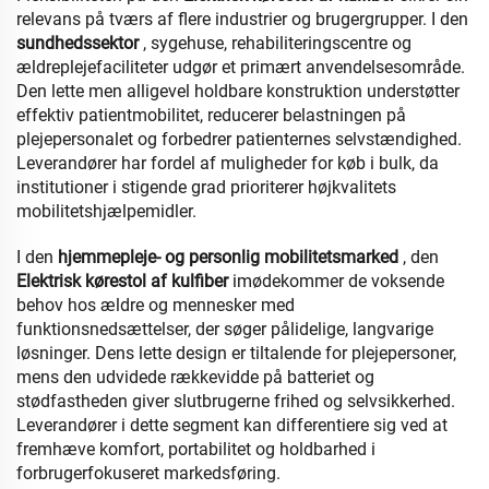
relevans på tværs af flere industrier og brugergrupper. I den
sundhedssektor
, sygehuse, rehabiliteringscentre og
ældreplejefaciliteter udgør et primært anvendelsesområde.
Den lette men alligevel holdbare konstruktion understøtter
effektiv patientmobilitet, reducerer belastningen på
plejepersonalet og forbedrer patienternes selvstændighed.
Leverandører har fordel af muligheder for køb i bulk, da
institutioner i stigende grad prioriterer højkvalitets
mobilitetshjælpemidler.
I den
hjemmepleje- og personlig mobilitetsmarked
, den
Elektrisk kørestol af kulfiber
imødekommer de voksende
behov hos ældre og mennesker med
funktionsnedsættelser, der søger pålidelige, langvarige
løsninger. Dens lette design er tiltalende for plejepersoner,
mens den udvidede rækkevidde på batteriet og
stødfastheden giver slutbrugerne frihed og selvsikkerhed.
Leverandører i dette segment kan differentiere sig ved at
fremhæve komfort, portabilitet og holdbarhed i
forbrugerfokuseret markedsføring.