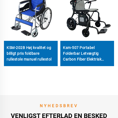
KSM-202B Høj kvalitet og
Ksm-507 Portabel
billigt pris foldbare
Folderbar Letvægtig
rullestole manuel rullestol
Carbon Fiber Elektrisk
Rullestol Med Brushless
200W Motor til Rejsebrug
NYHEDSBREV
VENLIGST EFTERLAD EN BESKED