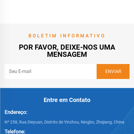
vendida e durável com
inclinação a um preço
razoável, fabricada na China,
fácil de transportar e de alta
resistência
BOLETIM INFORMATIVO
POR FAVOR, DEIXE-NOS UMA
MENSAGEM
Entre em Contato
Endereço:
Nº 258, Rua Dieyuan, Distrito de Yinzhou, Ningbo, Zhejiang, China
Telefone: