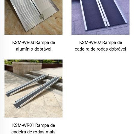
KSM-WR03 Rampa de
KSM-WR02 Rampa de
alumínio dobrável
cadeira de rodas dobrável
antiderrapante para
leve de liga de alumínio,
deficientes, rampa portátil de
rampa para scooter, rampas
cadeira de rodas
acessíveis para
personalizada de fábrica
motocicletas
para scooters para
deficientes
KSM-WR01 Rampa de
cadeira de rodas mais