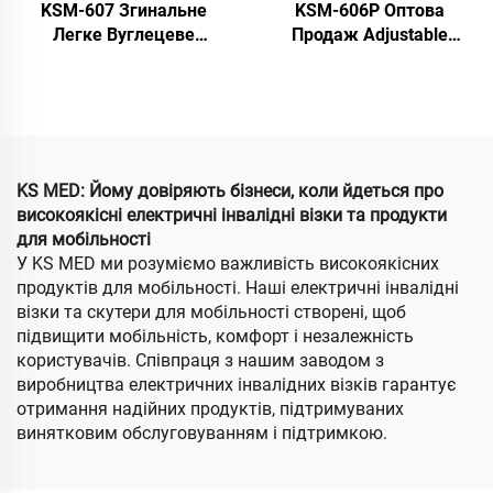
KSM-607 Згинальне
KSM-606P Оптова
Легке Вуглецеве
Продаж Adjustable
Електричне Коляску З
Backrestk Електричний
Авіаційно Апробованим
складний візок для
Літієвим Акумулятором
інвалідів Портативний
Для Подорожей
дорожній візок для
інвалідів з
максимальним
KS MED: Йому довіряють бізнеси, коли йдеться про
навантаженням 250 кг
високоякісні електричні інвалідні візки та продукти
для літніх людей
для мобільності
У KS MED ми розуміємо важливість високоякісних
продуктів для мобільності. Наші електричні інвалідні
візки та скутери для мобільності створені, щоб
підвищити мобільність, комфорт і незалежність
користувачів. Співпраця з нашим заводом з
виробництва електричних інвалідних візків гарантує
отримання надійних продуктів, підтримуваних
винятковим обслуговуванням і підтримкою.