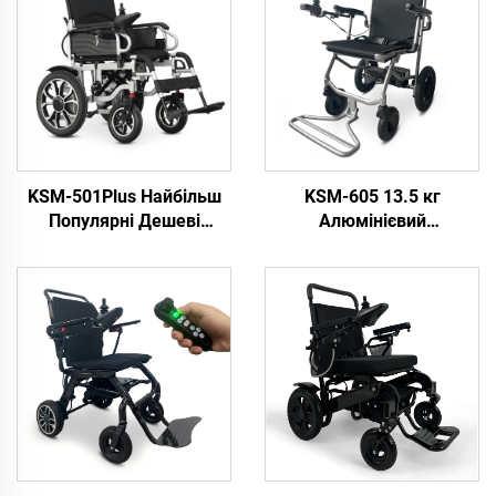
KSM-501Plus Найбільш
KSM-605 13.5 кг
Популярні Дешеві
Алюмінієвий
Згинальні Електричні
Суперлегкий
Колесниці Дешева
Електричний Колесник
Згинальна Електрична
Для Подорожей
Колесниця З 500W
Переносний Згинальний
Чистими Моторами
Електричний Колесник З
Літієвим Акумулятором