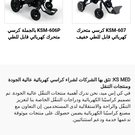
KSM-607 كرسي متحرك
KSM-606P بالجملة كرسي
قابل للطي خفيف
متحرك كهربائي قابل للطي
لياف الكربون مع
مع ظهر قابل للتعديل وقابل
ثيوم المعتمدة من
للنقل، يدعم أقصى حمل 250
 الطيران لكراسي
كجم لكبار السن
السفر
KS : تثق بها الشركات لشراء كراسي كهربائية عالية الجودة
نقل
د، نحن ندرك أهمية منتجات التنقّل عالية الجودة. تم
نا الكهربائية ودراجات التنقّل الخاصة بنا لتعزيز
احة والاستقلالية لدى المستخدمين. إن التعاون مع
ّنا الكهربائية يضمن حصولك على منتجات موثوقة
 ودعم استثنائيين.