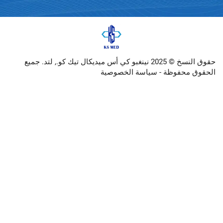
حقوق النسخ © 2025 نينغبو كي أس ميديكال تيك كو., لتد. جميع
وظة -
سياسة الخصوصية