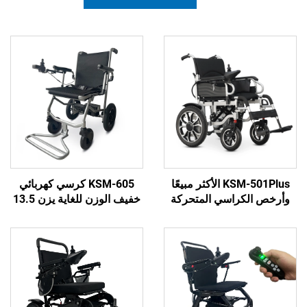
KSM-501Plus الأكثر مبيعًا
KSM-605 كرسي كهربائي
كراسي المتحركة
خفيف الوزن للغاية يزن 13.5
القابلة للطي كرسي
كجم مصنوع من الألمنيوم
بائي قابل للطي
للسفر، قابل للطي ومتين مع
فرشاة 500W
بطارية ليثيوم