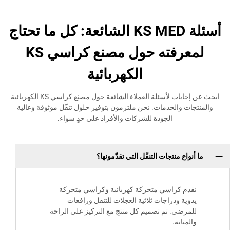
أسئلة KS MED الشائعة: كل ما تحتاج
لمعرفته حول مصنع كراسي KS
الكهربائية
ابحث عن إجابات لأسئلة العملاء الشائعة حول مصنع كراسي KS الكهربائية
والخدمات. نحن ملتزمون بتوفير حلول تنقّل موثوقة وعالية
الجودة للشركات والأفراد على حدٍ سواء.
ع منتجات التنقّل التي تقدّمونها؟
 كراسي متحركة كهربائية وكراسي متحركة
ة ودراجات ثلاثية العجلات للتنقل ورافعات
ضى. تم تصميم كل منتج مع التركيز على الراحة
انة.