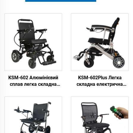
KSM-602 Алюмінієвий
KSM-602Plus Легка
сплав легка складна
складна електрична
електрична інвалідна
інвалідна колесниця з
колесниця для дорослих
алюмінієвого сплаву З
переносна з
функцією відкидання
дистанційним
спинки
управлінням електрична
інвалідна колесниця