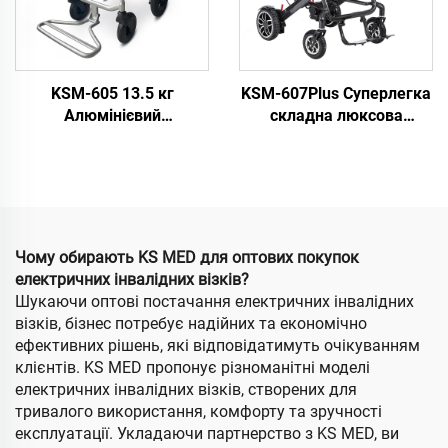
KSM-605 13.5 кг
KSM-607Plus Суперлегка
Алюмінієвий
складна люксова
Суперлегкий
карбонова електрична
Електричний Колесник
інвалідна коляка з
Для Подорожей
батареєю на 12AH і 20AH
Переносний Згинальний
для людей з
Електричний Колесник З
обмеженими
Літієвим Акумулятором
можливостями
Чому обирають KS MED для оптових покупок
електричних інвалідних візків?
Шукаючи оптові постачання електричних інвалідних
візків, бізнес потребує надійних та економічно
ефективних рішень, які відповідатимуть очікуванням
клієнтів. KS MED пропонує різноманітні моделі
електричних інвалідних візків, створених для
тривалого використання, комфорту та зручності
експлуатації. Укладаючи партнерство з KS MED, ви