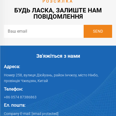
РОЗСИЛКА
БУДЬ ЛАСКА, ЗАЛИШТЕ НАМ
ПОВІДОМЛЕННЯ
Зв'яжіться з нами
Адреса:
Номер 258, вулиця Дієйуань, район Інчжоу, місто Нінбо,
провінція Чжецзян, Китай
Телефон:
+86 0574 87386863
Ел. пошта:
Company E-mail:
[email protected]