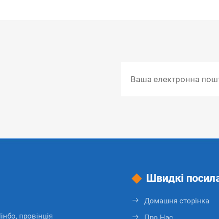
Швидкі посил
Домашня сторінка
інбо, провінція
Про Нас