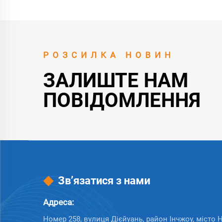
РОЗСИЛКА НОВИН
ЗАЛИШТЕ НАМ
ПОВІДОМЛЕННЯ
Зв’язатися з нами
Адреса:
Номер 258, вулиця Дієйуань, район Інчжоу, місто Н