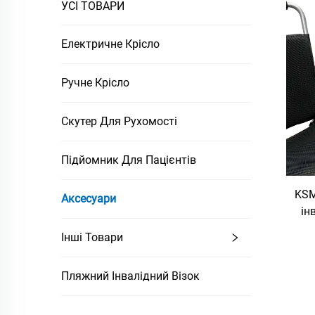
УСІ ТОВАРИ
Електричне Крісло
Ручне Крісло
Скутер Для Рухомості
Підйомник Для Пацієнтів
KSM
Аксесуари
ін
п
Інші Товари
крі
Пляжний Інвалідний Візок