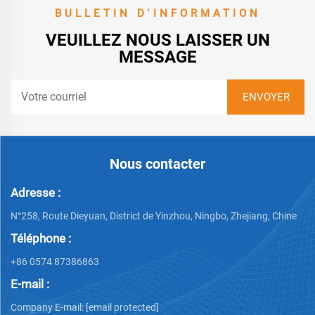
BULLETIN D'INFORMATION
VEUILLEZ NOUS LAISSER UN
MESSAGE
Nous contacter
Adresse :
N°258, Route Dieyuan, District de Yinzhou, Ningbo, Zhejiang, Chine
Téléphone :
+86 0574 87386863
E-mail :
Company E-mail:
[email protected]