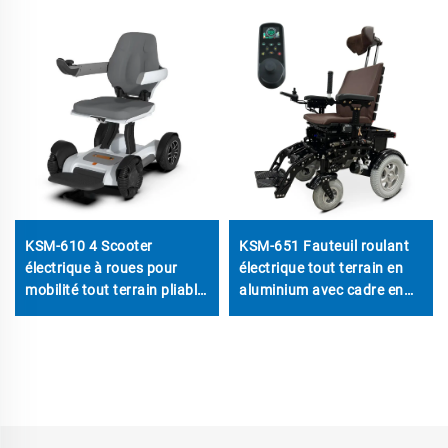
KSM-610 4 Scooter
KSM-651 Fauteuil roulant
électrique à roues pour
électrique tout terrain en
mobilité tout terrain pliable
aluminium avec cadre en
électrique pour fauteuil
alliage d'aluminium, moteur
roulant scooters de
lourd et grande vitesse
mobilité pour personnes
hors route
âgées