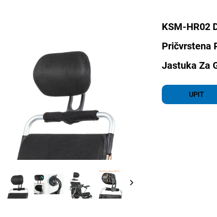
KSM-HR02 Do
Pričvrstena 
Jastuka Za 
UPIT