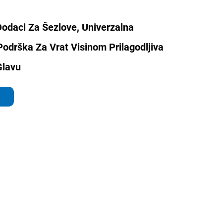
daci Za Šezlove, Univerzalna
Podrška Za Vrat Visinom Prilagodljiva
Glavu