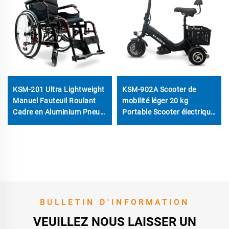
KSM-201 Ultra Lightweight
KSM-902A Scooter de
Manuel Fauteuil Roulant
mobilité léger 20 kg
Cadre en Aluminium Pneus
Portable Scooter électrique
Solides de 22 Pouces
Scooter de voyage Scooter
Design Vite-Dépliable
à 3 roues pour personnes
Capacité de 330 lbs pour
âgées
Personnes Handicapées
BULLETIN D'INFORMATION
VEUILLEZ NOUS LAISSER UN