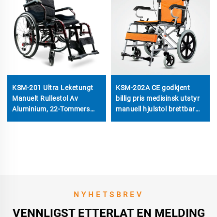
KSM-201 Ultra Leketungt
KSM-202A CE godkjent
Manuelt Rullestol Av
billig pris medisinsk utstyr
Aluminium, 22-Tommers
manuell hjulstol brettbar
Faste Dæk, Hurtig-Fold
hjulstol for
Design, 330 lbs Lastevne
funksjonshemmede
For Handikappede
NYHETSBREV
VENNLIGST ETTERLAT EN MELDING