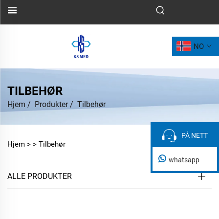
NO
TILBEHØR
Hjem
/
Produkter
/
Tilbehør
PÅ NETT
PÅ NETT
Hjem >
>
Tilbehør
whatsapp
ALLE PRODUKTER