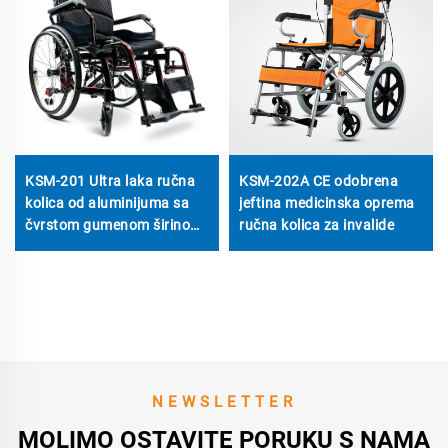
KSM-201 Ultra laka ručna
KSM-202A CE odobrena
kolica od aluminijuma sa
jeftina medicinska oprema
čvrstom gumenom širinom
ručna kolica za invalide
22 inča, brzo složivi dizajn,
nosivost do 330 lbs za
invalids
NEWSLETTER
MOLIMO OSTAVITE PORUKU S NAMA