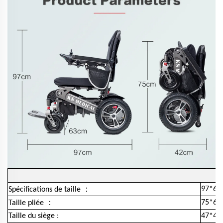
：
97*63
Spécifications de taille
：
75*63
Taille pliée
Taille du siège :
47*47