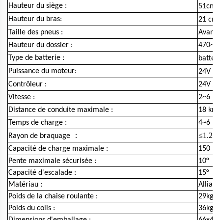
Hauteur du siège :
51cm
Hauteur du bras:
21 cm
Taille des pneus :
Avant 
Hauteur du dossier :
470~62
Type de batterie :
batter
Puissance du moteur:
24V / 
Contrôleur :
24V / 
Vitesse :
2~6 k
Distance de conduite maximale :
18 km 
Temps de charge :
4~6 he
：
≤1.2
Rayon de braquage
m
Capacité de charge maximale :
150 kg
Pente maximale sécurisée :
10°
Capacité d'escalade :
15°
Matériau :
Alliag
Poids de la chaise roulante :
29kg
Poids du colis :
36kg