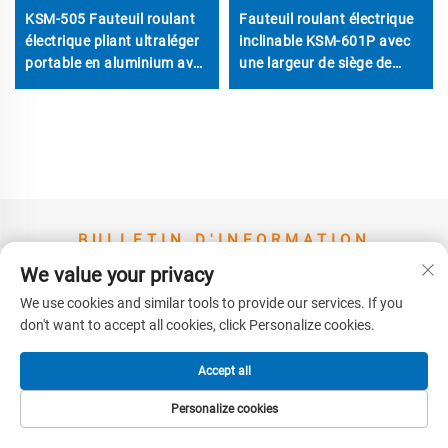
KSM-505 Fauteuil roulant
Fauteuil roulant électrique
électrique pliant ultraléger
inclinable KSM-601P avec
portable en aluminium avec
une largeur de siège de
chaises électriques pliables
20,5 pouces et une charge
à double batterie 12,5 kgs
de 150 kg pour une
utilisation en extérieur,
fauteuils roulants
électriques lourds
BULLETIN D'INFORMATION
We value your privacy
VEUILLEZ NOUS LAISSER UN
MESSAGE
We use cookies and similar tools to provide our services. If you
don't want to accept all cookies, click Personalize cookies.
Accept all
Personalize cookies
PAGE D’ACCUEIL
PRODUITS
E-MAIL
TÉLÉPHONE