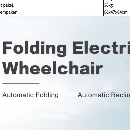
t pakej:
36kg
 empakan:
66x47x84cm