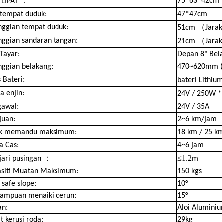
：
75*63*42cm
 LIPAT
 tempat duduk:
47*47cm
（
nggian tempat duduk:
51cm
Jarak
（
nggian sandaran tangan:
21cm
Jarak
 Tayar:
Depan 8" Bel
nggian belakang:
470~620mm (K
s Bateri:
bateri Lithiu
a enjin:
24V / 250W 
gawal:
24V / 35A
juan:
2~6 km/jam
ak memandu maksimum:
18 km / 25 k
a Cas:
4~6 jam
：
≤1.2
-jari pusingan
m
asiti Muatan Maksimum:
150 kgs
safe slope:
10°
ampuan menaiki cerun:
15°
an:
Aloi Alumini
t kerusi roda:
29kg