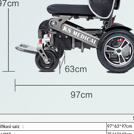
：
97*63*97cm
ifikasi saiz