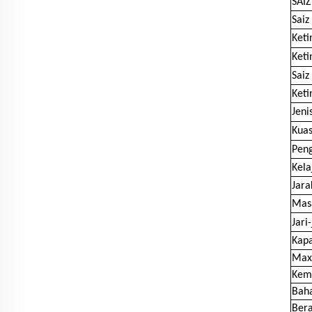
SAIZ
Saiz
Keti
Keti
Saiz
Keti
Jeni
Kuas
Pen
Kela
Jar
Mas
Jari
Kap
Max 
Kem
Bah
Bera