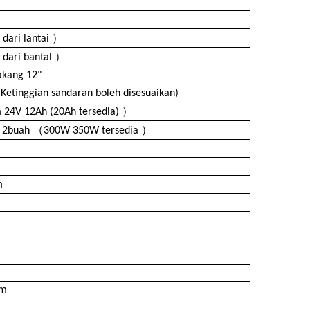
）
 dari lantai
）
 dari bantal
akang 12"
etinggian sandaran boleh disesuaikan)
）
m 24V 12Ah (20Ah tersedia)
（
）
* 2buah
300W 350W tersedia
m
um