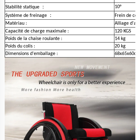
：
10°
Stabilité statique
：
Système de freinage
Frein de co
Matériau :
Alliage d'a
Capacité de charge maximale :
120 KGS
Poids de la chaise roulante :
14 kg
Poids du colis :
20 kg
Dimensions d'emballage :
68x65x60c