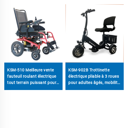
KSM-510 Meilleure vente
KSM-902B Trottinette
fauteuil roulant électrique
électrique pliable à 3 roues
tout terrain puissant pour
pour adultes âgés, mobilité
usage hors route avec
en voyage pour personnes
moteurs 700w
handicapées