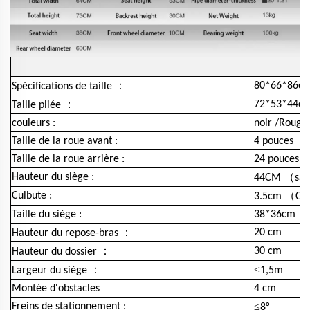
：
80*66*86c
Spécifications de taille
：
72*53*44c
Taille pliée
couleurs :
noir /Roug
Taille de la roue avant :
4 pouces
Taille de la roue arrière :
24 pouces
（
Hauteur du siège :
44CM
san
（
Culbute :
3.5cm
Cle
Taille du siège :
38*36cm
：
20 cm
Hauteur du repose-bras
：
30 cm
Hauteur du dossier
：
≤
Largeur du siège
1,5m
Montée d'obstacles
4 cm
≤
Freins de stationnement :
8°