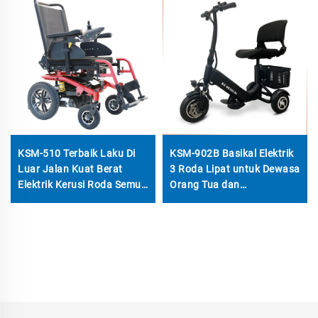
KSM-510 Terbaik Laku Di
KSM-902B Basikal Elektrik
Luar Jalan Kuat Berat
3 Roda Lipat untuk Dewasa
Elektrik Kerusi Roda Semua
Orang Tua dan
Medan Dengan Motor
Penyandang Disabiliti
700w
dalam Perjalanan