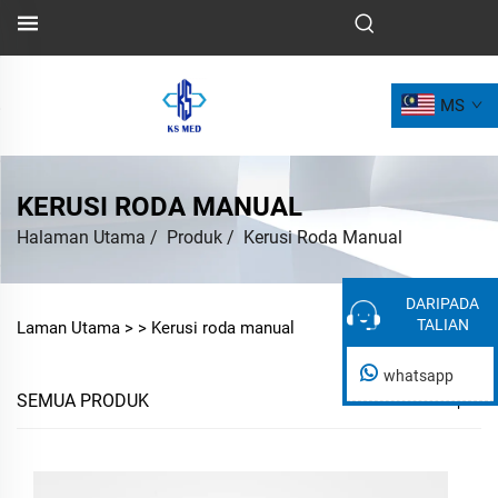
MS
KERUSI RODA MANUAL
Halaman Utama
/
Produk
/
Kerusi Roda Manual
DARIPADA
DARIPADA
TALIAN
TALIAN
Laman Utama >
>
Kerusi roda manual
whatsapp
SEMUA PRODUK