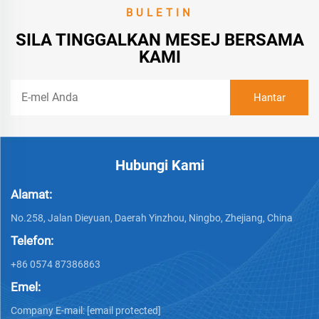
BULETIN
SILA TINGGALKAN MESEJ BERSAMA
KAMI
Hubungi Kami
Alamat:
No.258, Jalan Dieyuan, Daerah Yinzhou, Ningbo, Zhejiang, China
Telefon:
+86 0574 87386863
Emel:
Company E-mail:
[email protected]