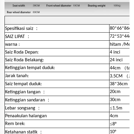
：
80*66*86c
Spesifikasi saiz
：
72*53*44c
SAIZ LIPAT
warna :
hitam /Mer
Saiz Roda Depan:
4 inci
Saiz Roda Belakang:
24 inci
（
Ketinggian tempat duduk:
44cm
tan
（
Jarak tanah:
3.5CM
Ja
Saiz tempat duduk:
38*36cm
：
20cm
Ketinggian tangan
：
30cm
Ketinggian sandaran
：
≤
Lebar songsang
1.5m
Penaakulan halangan
4cm
≤
Rem brek:
8°
：
10°
Ketahanan statik