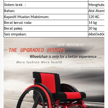
：
Sistem brek
Menghubun
Bahan:
Aloi Alumin
Kapasiti Muatan Maksimum:
120 KG
Berat kerusi roda:
14 kg
Berat pakej:
20 kg
Saiz empakan:
68x65x60c