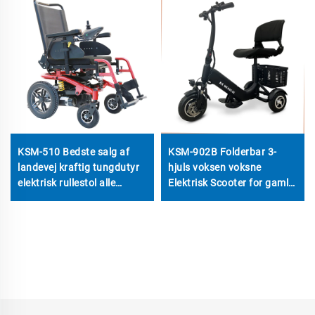
KSM-510 Bedste salg af
KSM-902B Folderbar 3-
landevej kraftig tungdutyr
hjuls voksen voksne
elektrisk rullestol alle
Elektrisk Scooter for gamle
terræn power rullestole
ældre rejsemobilitet 3-hjuls
med 700w motorer
handicappede scooters