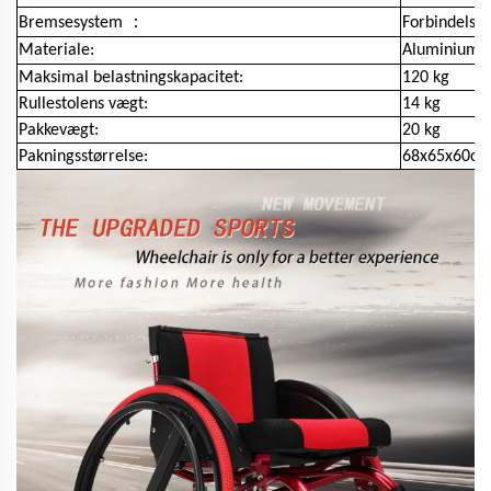
：
Bremsesystem
Forbindels
Materiale:
Aluminiumle
Maksimal belastningskapacitet:
120 kg
Rullestolens vægt:
14 kg
Pakkevægt:
20 kg
Pakningsstørrelse:
68x65x60c