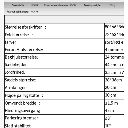
：
80*66*86c
Størrelsesforskrifter
：
72*53*44c
Foldstørrelse
farver :
sort/rød el
Foran Hjulsstørrelse:
4 tommer
Baghjulsstørrelse:
24 tommer
（
Sædehøjde:
44 cm
ud
（
Jordfrihed:
3.5cm
Afs
Sædels størrelse:
38*36cm
：
20 cm
Armlængde
：
30 cm
Højde på rygstøtte
：
≤
Omvendt bredde
1,5 m
Hindringsovergang
4 cm
≤
Parkeringbremser:
8°
：
10°
Stati stabilitet