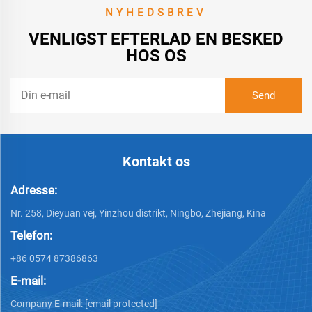
NYHEDSBREV
VENLIGST EFTERLAD EN BESKED
HOS OS
Kontakt os
Adresse:
Nr. 258, Dieyuan vej, Yinzhou distrikt, Ningbo, Zhejiang, Kina
Telefon:
+86 0574 87386863
E-mail:
Company E-mail:
[email protected]