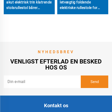
akut elektrisk trin klatrende
letvægtig foldende
stolsrullestol bårer
elektriske rullestole for
trinhejsesystem for
voksne portable
rullestolsbrugere
fjernbetjening elektrisk
rullestol
NYHEDSBREV
VENLIGST EFTERLAD EN BESKED
HOS OS
Kontakt os