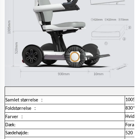
：
1005*
Samlet størrelse
：
830*5
Foldstørrelse
：
Hvid
Farver
Dæk:
Foran 
Sædehøjde:
520 