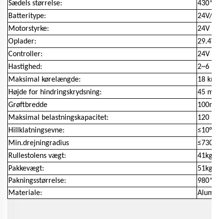
Sædels størrelse:
430*
Batteritype:
24V/20
Motorstyrke:
24V / 
Oplader:
29.4V 
Controller:
24V / 
Hastighed:
2~6 k
Maksimal kørelængde:
18 km
Højde for hindringskrydsning:
45 m
Grøftbredde
100m
Maksimal belastningskapacitet:
120 kg
Hillklatningsevne:
≤10°
Min.drejningradius
≤730
Rullestolens vægt:
41kgs
Pakkevægt:
51kgs
Pakningsstørrelse:
980*7
Materiale:
Alumi