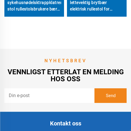
sykehusnødelsktrappklatrende
lettevektig brytbær
stol rullestolsbrukere bærer
elektrisk rullestol for
trappheis
voksne med fjernbetjening
NYHETSBREV
VENNLIGST ETTERLAT EN MELDING
HOS OSS
Kontakt oss