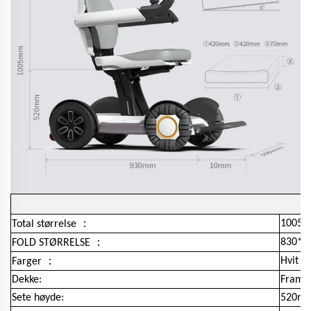
：
1005*
Total størrelse
：
830*5
FOLD STØRRELSE
：
Hvit
Farger
Dekke:
Fram 1
Sete høyde:
520m