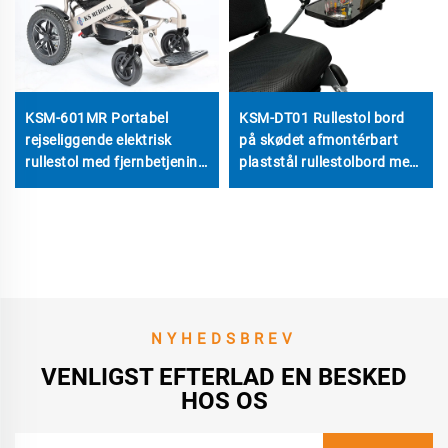
KSM-601MR Portabel
KSM-DT01 Rullestol bord
rejseliggende elektrisk
på skødet afmontérbart
rullestol med fjernbetjening
plaststål rullestolbord med
og manuel
vandflaskeholder portable
rygstolshældningsfunktion
sengemadtbord
for handicappede og
voksne
NYHEDSBREV
VENLIGST EFTERLAD EN BESKED
HOS OS