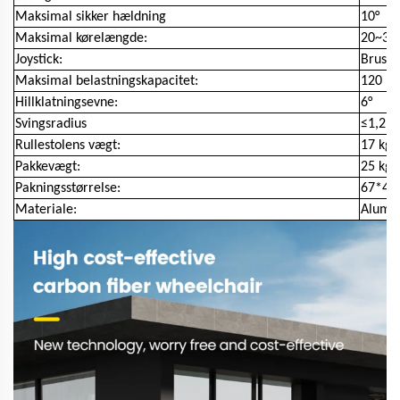
Maksimal sikker hældning
10°
Maksimal kørelængde:
20~30
Joystick:
Brushl
Maksimal belastningskapacitet:
120 kg
Hillklatningsevne:
6°
Svingsradius
≤1,2m
Rullestolens vægt:
17 kg 
Pakkevægt:
25 kg
Pakningsstørrelse:
67*42
Materiale:
Alumi