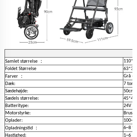
：
110*6
Samlet størrelse
Foldet Størrelse
63*35
：
Grå el
Farver
Dæk:
7 tom
Sædehøjde:
50cm (
Sædels størrelse:
45*40
Batteritype:
24V 12
Motorstyrke:
Brushl
Oplader:
100~24
：
6~8 ti
Opladningstid
Hastighed:
1~6 k