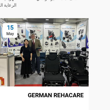
الرعاية ا
15
May
GERMAN REHACARE