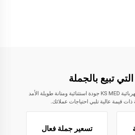
توفر KS MED كراسي كهربائية بالجملة بمزاياها الأربع البارزة التي تجعلها الاختيار الأمثل للشركات. توفر كراسي كهربائية KS MED جودة استثنائية ومتانة طويلة الأمد
تسعير جملة فعال