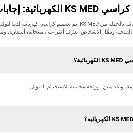
جابات على أهم أسئلتك
اكتشف إجابات لأسئلة مكررة حول كراسي كهربائية بالجملة من KS MED. ت
لصحية وتنقّل الأشخاص. تعرّف أكثر على منتجاتنا، أسعارنا، ومزاي
بائية؟