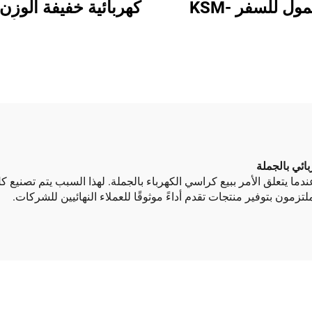
محمول للسفر KSM-
كهربائية خفيفة الوزن 
601MR مع جهاز تحكم عن
للطي من سبيكة الألو
ووظيفة إمالة الظهر
للبالغين مع التحكم ع
ً للمعاقين والبالغين
يسي عندما يتعلق الأمر ببيع كراسي الكهرباء بالجملة. لهذا السبب يتم تصنيع
تزمون بتوفير منتجات تقدم أداءً موثوقًا للعملاء النهائيين للشركات.