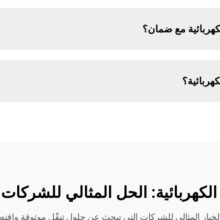
تبر كراسي KS MED الكهربائية الخيار المثالي للشركات التي تبحث عن حلول تنقّل م