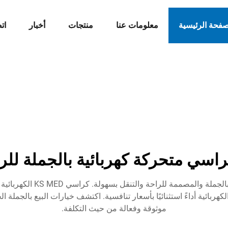
صفحة الرئيسية
معلومات عنا
منتجات
أخبار
ات
تقدم KS MED كراسي متحركة كه
زات متقدمة وتصميم متين، توفر كراسي KS MED الكهربائية أداءً استثنائيًا بأسعار تنافسية. اكتشف خي
موثوقة وفعالة من حيث التكلفة.