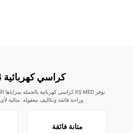
كراسي كهربائية KS MED: 4 مزايا رئيسية للشركات التي تبيع بالجملة
وراحة فائقة وتكاليف معقولة. مثالية لأي متجر أو مزود خدمات صحية، ح
متانة فائقة