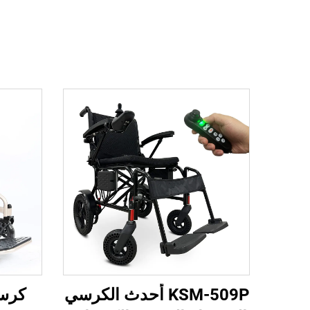
KSM-509P أحدث الكرسي
كرس