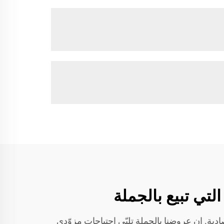
وثوقة واقتصادية. إن عروضنا بالجملة تلبّي احتياجات مزوّدي