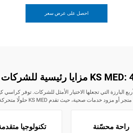
احصل على عرض سعر
يث تقدم KS MED حلولًا متحركة ذات قيمة عالية تلبي احتياجات عملائك.
راحة محسّنة
تكنولوجيا متقدمة