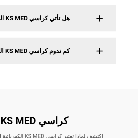
هل تأتي كراسي KS MED الكهربائية مع ضمان؟
كم تدوم كراسي KS MED الكهربائية؟
كراسي KS MED الكهربائية: الحل المثالي للشركات التي تبيع بالجملة
اكتشف لماذا تع