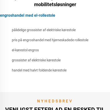
mobilitetsløsninger
engroshandel med el-rollestole
pålidelige grossister af elektriske kørestole
pris på engroshandel med hjerneskadede rollestole
el-kørestol engros
grossister af elektriske kørestole
handel med halvt foldende kørestole
NYHEDSBREV
VENLIGST EFTERLAD EN BESKED TIL