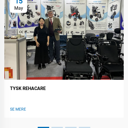
15
May
TYSK REHACARE
SE MERE