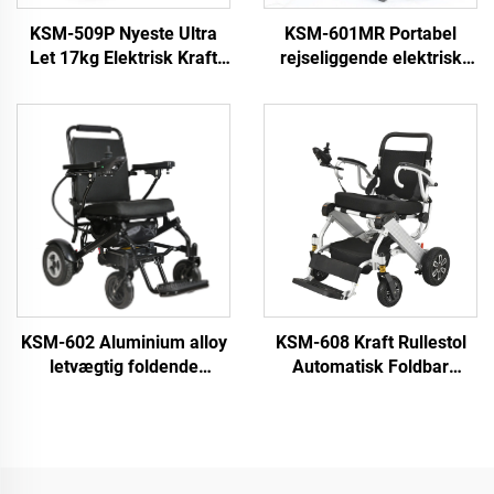
KSM-509P Nyeste Ultra
KSM-601MR Portabel
Let 17kg Elektrisk Kraft
rejseliggende elektrisk
Rullestol Aluminie
rullestol med
Brushless Portable
fjernbetjening og manuel
Foldbar Letvægts Elektrisk
rygstolshældningsfunktion
Rullestol
for handicappede og
voksne
KSM-602 Aluminium alloy
KSM-608 Kraft Rullestol
letvægtig foldende
Automatisk Foldbar
elektriske rullestole for
Letvægtig Elektrisk
voksne portable
Rullestole Kan tages på
fjernbetjening elektrisk
flyet
rullestol