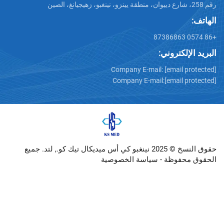
تروني:
Company E-mail:
[emai
Company E-mail:
[emai
حقوق النسخ © 2025 نينغبو كي أس ميديكال تيك كو., لتد. جميع
وظة -
سياسة الخصوصية