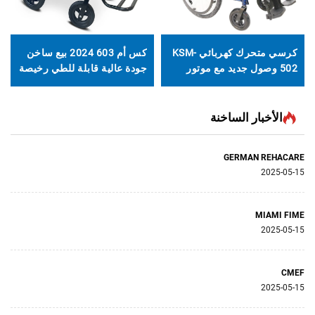
كرسي متحرك كهربائي KSM-
كس أم 603 2024 بيع ساخن
M-908
ل جديد مع موتور
جودة عالية قابلة للطي رخيصة
القابلة للطي ل
بعجلات خلفية
الكرسي المتحرك القوي
الخاصة الحرك
طرها 24 بوصة وبطارية قابلة
المحمول الكرسي المتحرك
المتحرك الكهر
الكهربائي الخفيف القوي
لنمط الموضة 
 الساخنة
GERMA