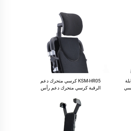
ابلة
KSM-HR05 كرسي متحرك دعم
يسي
الرقبة كرسي متحرك دعم رأس
ت
كرسي متحرك قابلة للنفس خفض
الضغط للمسنين لملحقات كرسي
متحرك