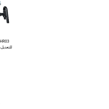
للتعديل
متحرك، و