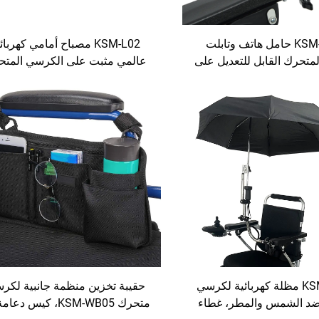
KSM-PH01 حامل هاتف وتابلت
KSM-L02 مصباح أمامي كهربا
تحرك القابل للتعديل على
عالمي مثبت على الكرسي المتح
متحرك الكهربائية وسكوتر
مع أضواء ED
الحركة
لكراسي المتحركة 3 صواميل
XLR لمصابيح الكراسي المتحر
الكهربائية
KSM-WU01 مظلة كهربائية لكرسي
حقيبة تخزين منظمة جانبية لكر
د الشمس والمطر، غطاء
متحرك KSM-WB05، كيس د