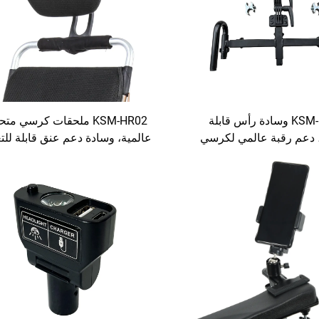
KSM-HR03 وسادة رأس قابلة
KSM-HR02 ملحقات كرسي مت
، دعم رقبة عالمي لكرسي
عالمية، وسادة دعم عنق قابلة للت
سادة رأس لكرسي متحرك
في الارتفاع، وسادة رأس لكرس
متحرك