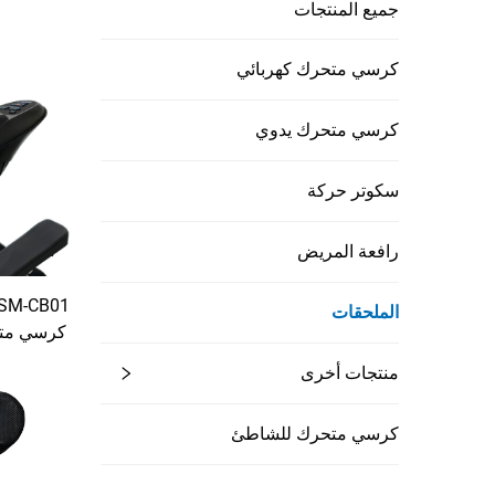
جميع المنتجات
كرسي متحرك كهربائي
كرسي متحرك يدوي
سكوتر حركة
رافعة المريض
الملحقات
كرسي متح
موقف سبيك
منتجات أخرى
أجهزة ا
كرسي متحرك للشاطئ