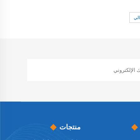
سب
ملحقات ذراع كرسي متحرك جيب
يات
تخزيني
الي
منتجات