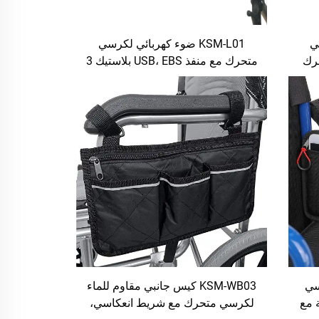
ئي
KSM-L01 ضوء كهربائي لكرسي
رك
متحرك مع منفذ USB، EBS بلاستيك 3
L ومزود بشاحن USB
صنابير XLR رأس شحن USB بزاوية
 من نوع
قابلة للتعديل مضيء بالليد
كة
سي
KSM-WB03 كيس جانبي مقاوم للماء
عامة مع
لكرسي متحرك مع شريط انعكاسي،