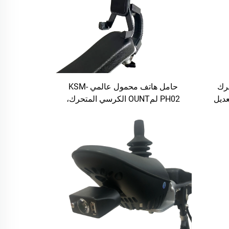
حرك
حامل هاتف محمول عالمي KSM-
عديل
PH02 لمOUNT الكرسي المتحرك،
ي
المشاية، عربة الغولف، عربة الدفع،
عربة التسوق، الدراجة، دراجة نارية
مقابض القيادة