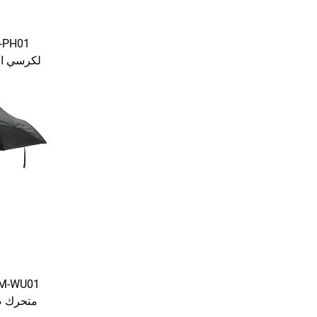
لكرسي الم
كراسي ال
متحرك ض