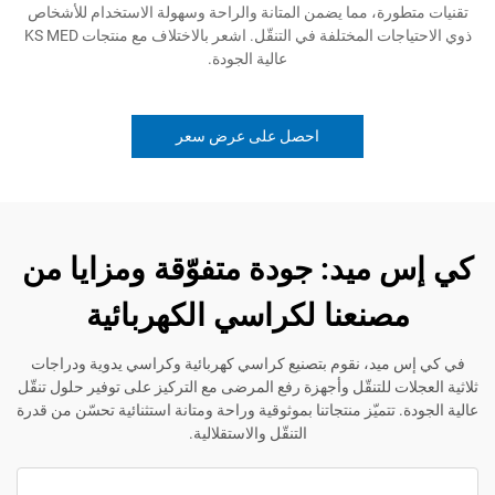
رة، مما يضمن المتانة والراحة وسهولة الاستخدام للأشخاص
ذوي الاحتياجات المختلفة في التنقّل. اشعر بالاختلاف مع منتجات KS MED
عالية الجودة.
احصل على عرض سعر
ميد: جودة متفوّقة ومزايا من
صنعنا لكراسي الكهربائية
يد، نقوم بتصنيع كراسي كهربائية وكراسي يدوية ودراجات
ت للتنقّل وأجهزة رفع المرضى مع التركيز على توفير حلول تنقّل
تتميّز منتجاتنا بموثوقية وراحة ومتانة استثنائية تحسّن من قدرة
التنقّل والاستقلالية.