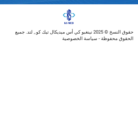
حقوق النسخ © 2025 نينغبو كي أس ميديكال تيك كو., لتد. جميع
وظة -
سياسة الخصوصية