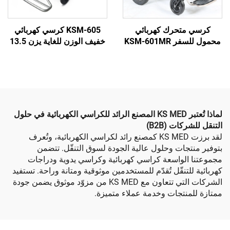
حرك كهربائي
KSM-605 كرسي كهربائي
محمول للسفر KSM-601MR
خفيف الوزن للغاية يزن 13.5
 تحكم عن بعد
كجم مصنوع من الألمنيوم
الة الظهر يدوياً
للسفر، قابل للطي ومتين مع
ين والبالغين
بطارية ليثيوم
لماذا تُعتبر KS MED المصنع الرائد للكراسي الكهربائية في حلول
ت (B2B)
لقد برزت KS MED كمصنع رائد لكراسي الكهربائية، وتُعرف
ات وحلول عالية الجودة لسوق التنقّل. تتضمن
واسعة كراسي كهربائية وكراسي يدوية ودراجات
نقّل تُقدّم للمستخدمين موثوقية ومتانة وراحة. تستفيد
الشركات التي تتعاون مع KS MED من مزوّد موثوق يضمن جودة
تجات وخدمة عملاء متميزة.