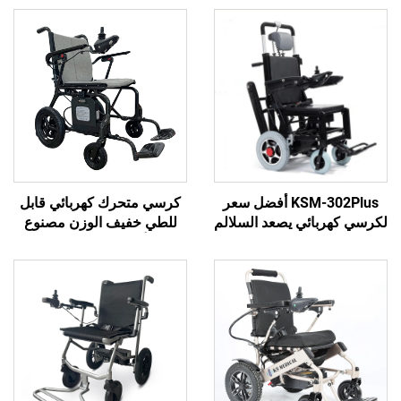
KSM-302Plus أفضل سعر
كرسي متحرك كهربائي قابل
ائي يصعد السلالم
للطي خفيف الوزن مصنوع
كن فتحه وإغلاقه
من ألياف الكربون طراز
لبيع بالجملة من
Ksm-507 مع محرك بدون
نع الشهير
فرش بقوة 200 واط
للاستخدام أثناء السفر