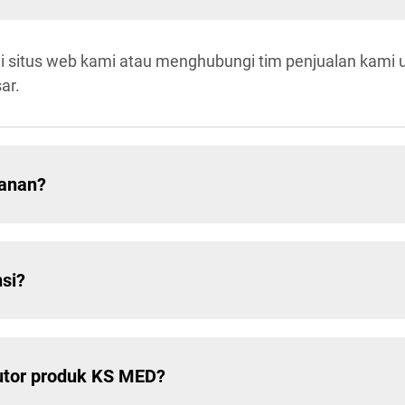
itus web kami atau menghubungi tim penjualan kami unt
ar.
sanan?
si?
butor produk KS MED?