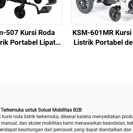
-507 Kursi Roda
KSM-601MR Kursi
trik Portabel Lipat
Listrik Portabel d
ahan Serat Karbon
Pengontrol Jarak
gan Dengan Motor
dan Fungsi Recli
a Sikat 200W Untuk
Manual untuk Or
Digunakan Saat
Dewasa dan
Perjalanan
Berkebutuhan Kh
 Terkemuka untuk Solusi Mobilitas B2B
ursi roda listrik terkemuka, dikenal karena menyediakan produk
 roda manual, dan skuter mobilitas kami menawarkan keandalan,
dapat keuntungan dari pemasok yang dapat diandalkan dan m