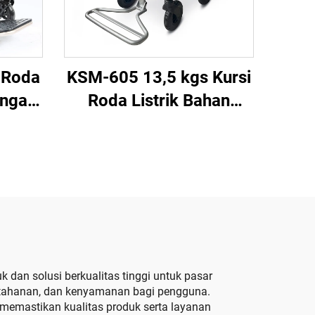
 Roda
KSM-605 13,5 kgs Kursi
engan
Roda Listrik Bahan
 Jauh
Aluminium Super Ringan
ner
untuk Perjalanan,
ang
Portabel dan Dilipat
dengan Baterai Lithium
usus
 dan solusi berkualitas tinggi untuk pasar
 ketahanan, dan kenyamanan bagi pengguna.
emastikan kualitas produk serta layanan